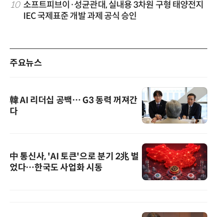
10
소프트피브이·성균관대, 실내용 3차원 구형 태양전지
IEC 국제표준 개발 과제 공식 승인
주요뉴스
韓 AI 리더십 공백… G3 동력 꺼져간
다
中 통신사, 'AI 토큰'으로 분기 2兆 벌
었다…한국도 사업화 시동