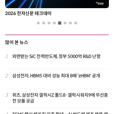
2026 전자신문 테크데이
많이 본 뉴스
1
외면받는 SiC 전력반도체, 정부 5000억 R&D 난항
2
삼성전자, HBM5 대비 성능 최대 8배 'zHBM' 공개
3
위츠, 삼성전자 갤럭시Z 폴드8·갤럭시워치9에 무선충
전 모듈 공급