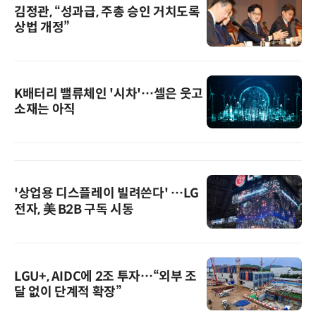
김정관, “성과급, 주총 승인 거치도록
상법 개정”
K배터리 밸류체인 '시차'…셀은 웃고
소재는 아직
'상업용 디스플레이 빌려쓴다' …LG
전자, 美 B2B 구독 시동
LGU+, AIDC에 2조 투자…“외부 조
달 없이 단계적 확장”