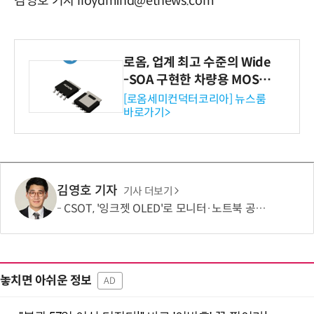
김영호 기자 lloydmind@etnews.com
로옴, 업계 최고 수준의 Wide
-SOA 구현한 차량용 MOSF
ET 개발
[로옴세미컨덕터코리아] 뉴스룸
바로가기>
김영호 기자
기사 더보기
CSOT, '잉크젯 OLED'로 모니터·노트북 공략 본격화…MSI 모니터 공개
놓치면 아쉬운 정보
AD