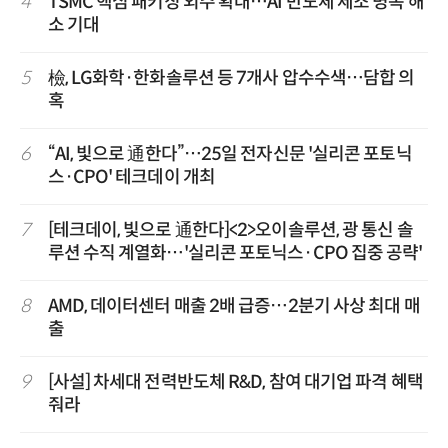
4
TSMC 핵심 패키징 외주 확대…AI 반도체 제조 병목 해
소 기대
5
檢, LG화학·한화솔루션 등 7개사 압수수색…담합 의
혹
6
“AI, 빛으로 通한다”…25일 전자신문 '실리콘 포토닉
스·CPO' 테크데이 개최
7
[테크데이, 빛으로 通한다]<2>오이솔루션, 광 통신 솔
루션 수직 계열화…'실리콘 포토닉스·CPO 집중 공략'
8
AMD, 데이터센터 매출 2배 급증…2분기 사상 최대 매
출
9
[사설] 차세대 전력반도체 R&D, 참여 대기업 파격 혜택
줘라