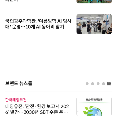
국립광주과학관, '여름방학 AI 탐사
대' 운영…10개 AI 동아리 참가
브랜드 뉴스룸
한국태양유전
태양유전, '안전·환경 보고서 202
6' 발간…2030년 SBT 수준 온실