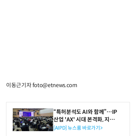
이동근기자 foto@etnews.com
“특허분석도 AI와 함께”…IP
산업 'AX' 시대 본격화, 지식
재산처 1호 AI IP데이터분석
[AIPD] 뉴스룸 바로가기>
사 탄생