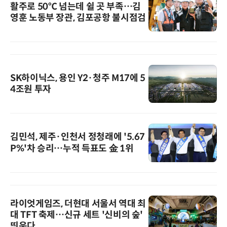
활주로 50℃ 넘는데 쉴 곳 부족…김
영훈 노동부 장관, 김포공항 불시점검
SK하이닉스, 용인 Y2·청주 M17에 5
4조원 투자
김민석, 제주·인천서 정청래에 '5.67
P%'차 승리…누적 득표도 金 1위
라이엇게임즈, 더현대 서울서 역대 최
대 TFT 축제…신규 세트 '신비의 숲'
띄운다