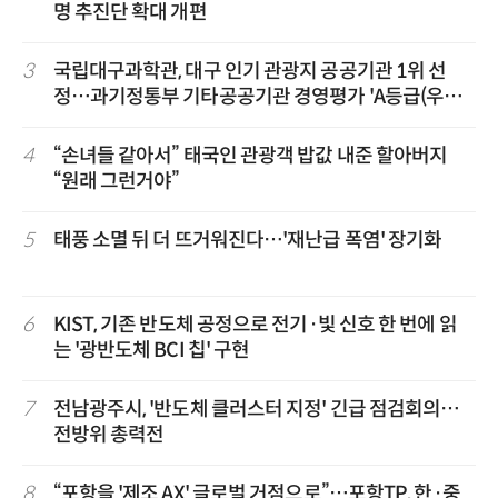
명 추진단 확대 개편
3
국립대구과학관, 대구 인기 관광지 공공기관 1위 선
정…과기정통부 기타공공기관 경영평가 'A등급(우수)'
겹경사
4
“손녀들 같아서” 태국인 관광객 밥값 내준 할아버지
“원래 그런거야”
5
태풍 소멸 뒤 더 뜨거워진다…'재난급 폭염' 장기화
6
KIST, 기존 반도체 공정으로 전기·빛 신호 한 번에 읽
는 '광반도체 BCI 칩' 구현
7
전남광주시, '반도체 클러스터 지정' 긴급 점검회의…
전방위 총력전
8
“포항을 '제조 AX' 글로벌 거점으로”…포항TP, 한·중