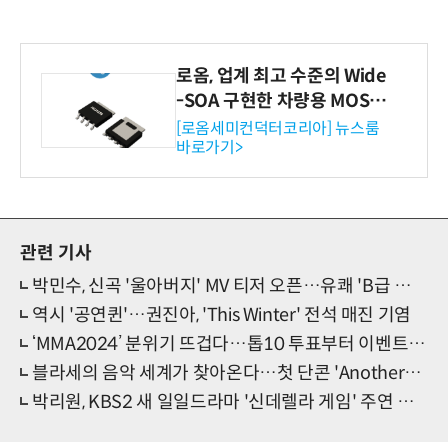
로옴, 업계 최고 수준의 Wide
-SOA 구현한 차량용 MOSF
ET 개발
[로옴세미컨덕터코리아] 뉴스룸
바로가기>
관련 기사
박민수, 신곡 '울아버지' MV 티저 오픈…유쾌 'B급 감성' 눈길
역시 '공연퀸'…권진아, 'This Winter' 전석 매진 기염
‘MMA2024’ 분위기 뜨겁다…톱10 투표부터 이벤트까지!
블라세의 음악 세계가 찾아온다…첫 단콘 'AnotherVerse' 개최
박리원, KBS2 새 일일드라마 '신데렐라 게임' 주연 캐스팅