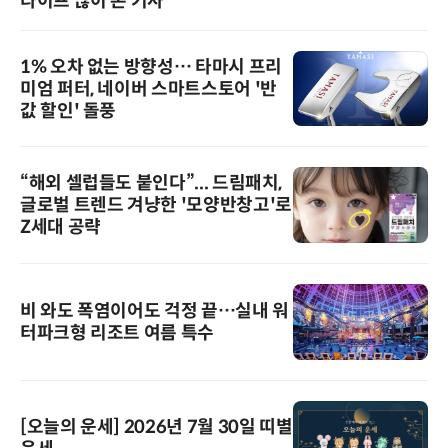
라이프 많이 본 기사
1% 오차 없는 방향성… 타마시 프리
미엄 퍼터, 네이버 스마트스토어 '반
값 할인' 돌풍
“해외 셀럽들도 붙인다”... 드림패치,
글로벌 트렌드 겨냥한 '모양반창고'로
Z세대 공략
비 와도 폭염이어도 걱정 끝…실내 워
터파크형 리조트 여름 특수
[오늘의 운세] 2026년 7월 30일 띠별