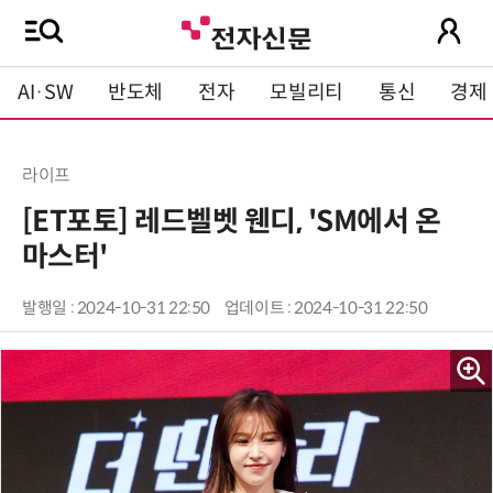
AI·SW
반도체
전자
모빌리티
통신
경제
라이프
[ET포토] 레드벨벳 웬디, 'SM에서 온
마스터'
발행일 : 2024-10-31 22:50
업데이트 : 2024-10-31 22:50