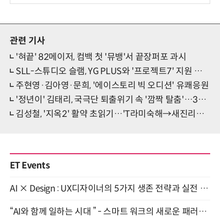
관련 기사
'혀끝' 82메이저, 컴백 첫 '뮤뱅'서 끝장퍼포 과시
SLL-스튜디오 슬램, YG PLUS와 '프로젝트7' 지원 레이블 출범
주현영·김아영·문희, '에이스토리 빅 오디션' 유쾌응원
'정년이' 김태리, 국극단 퇴출위기 속 '깜짝 탈춤'…3화 프리뷰 스틸 공개
김성철, '지옥2' 활약 초읽기…'T라미숙해→새진리회 의장' 완벽 변신
ET Events
AI × Design : UX디자이너의 5가지 생존 전략과 실전 대응 8월 28일 개최
“AI와 함께 일하는 시대 ” - 스마트 워크의 새로운 패러다임 (9/11)