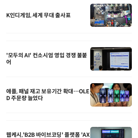
K인디게임, 세계 무대 출사표
'모두의 AI' 컨소시엄 영입 경쟁 불붙
어
애플, 패널 재고 보유기간 확대…OLE
D 주문량 늘었다
웹케시,'B2B 바이브코딩' 플랫폼 'AX