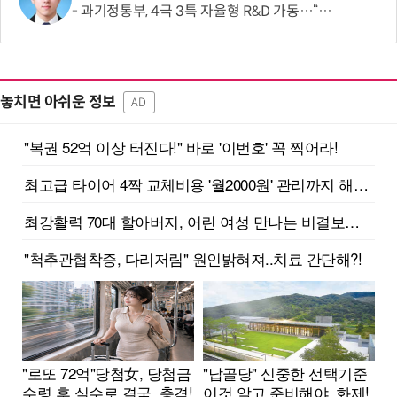
과기정통부, 4극 3특 자율형 R&D 가동…“지역이 직접 미래 성장동력 찾는다”
놓치면 아쉬운 정보
AD