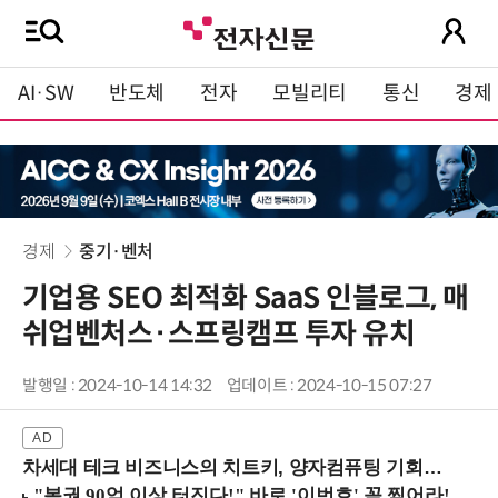
AI·SW
반도체
전자
모빌리티
통신
경제
경제
중기·벤처
기업용 SEO 최적화 SaaS 인블로그, 매
쉬업벤처스·스프링캠프 투자 유치
발행일 : 2024-10-14 14:32
업데이트 : 2024-10-15 07:27
차세대 테크 비즈니스의 치트키, 양자컴퓨팅 기회를 선점하라! (8/28 강남역)