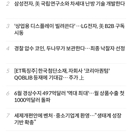
2
삼성전자, 美 국립연구소와 차세대 난방 기술 개발한다
3
'상업용 디스플레이 빌려쓴다' …LG전자, 美 B2B 구독
시동
4
경찰 압수 코인, 두나무가 보관한다…최종 낙찰자 선정
5
[ET특징주] 한국첨단소재, 자회사 '코리아퀀텀'
QOBLIB 등재에 기대감… 주가 上
6
6월 경상수지 497억달러 '역대 최대'…월 상품수출 첫
1000억달러 돌파
7
세제개편안에 벤처·중소기업계 환영…“생태계 성장
기반 확충”