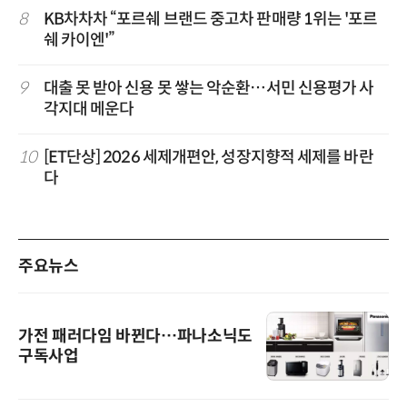
8
KB차차차 “포르쉐 브랜드 중고차 판매량 1위는 '포르
쉐 카이엔'”
9
대출 못 받아 신용 못 쌓는 악순환…서민 신용평가 사
각지대 메운다
10
[ET단상] 2026 세제개편안, 성장지향적 세제를 바란
다
주요뉴스
가전 패러다임 바뀐다…파나소닉도
구독사업