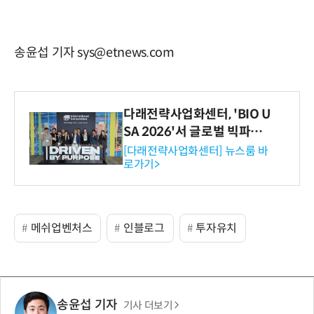
송윤섭 기자 sys@etnews.com
다래전략사업화센터, 'BIO U
SA 2026'서 글로벌 빅파마
와의 비즈니스 미팅 지원…K
[다래전략사업화센터] 뉴스룸 바
로가기>
-바이오 해외 진출 교두보 확
보
메쉬업벤처스
인블로그
투자유치
송윤섭 기자
기사 더보기