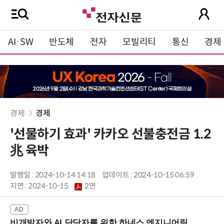
AI·SW
반도체
전자
모빌리티
통신
경제
경제
경제
'선물하기 효과' 카카오 선불충전금 1.2
兆 육박
발행일 : 2024-10-14 14:18
업데이트 : 2024-10-15 06:59
지면 :
2024-10-15
2면
비개발자와 AI 담당자를 위한 하네스 엔지니어링 입문과정 (8/20 신논현역)