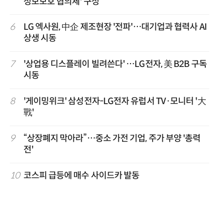
정보보호 협의체' 구성
6
LG 엑사원, 中企 제조현장 '전파'…대기업과 협력사 AI
상생 시동
7
'상업용 디스플레이 빌려쓴다' …LG전자, 美 B2B 구독
시동
8
'게이밍위크' 삼성전자-LG전자 유럽서 TV·모니터 '大
戰'
9
“상장폐지 막아라”…중소 가전 기업, 주가 부양 '총력
전'
10
코스피 급등에 매수 사이드카 발동