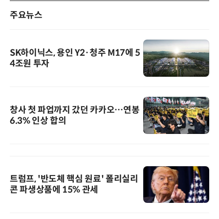
주요뉴스
SK하이닉스, 용인 Y2·청주 M17에 5
4조원 투자
창사 첫 파업까지 갔던 카카오…연봉
6.3% 인상 합의
트럼프, '반도체 핵심 원료' 폴리실리
콘 파생상품에 15% 관세