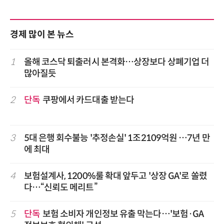
경제 많이 본 뉴스
1
올해 코스닥 퇴출러시 본격화…상장보다 상폐기업 더
많아질듯
2
단독
쿠팡에서 카드대출 받는다
3
5대 은행 회수불능 '추정손실' 1조2109억원 …7년 만
에 최대
4
보험설계사, 1200%룰 확대 앞두고 '상장 GA'로 쏠렸
다…“신뢰도 메리트”
5
단독
보험 소비자 개인정보 유출 막는다…'보험·GA