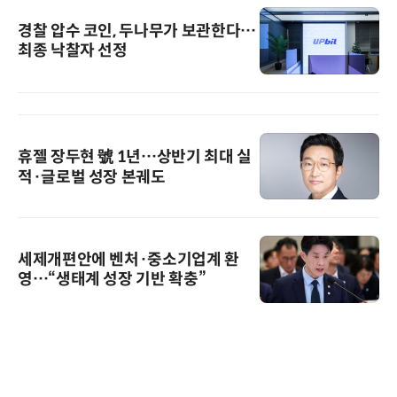
경찰 압수 코인, 두나무가 보관한다…
최종 낙찰자 선정
휴젤 장두현 號 1년…상반기 최대 실
적·글로벌 성장 본궤도
세제개편안에 벤처·중소기업계 환
영…“생태계 성장 기반 확충”