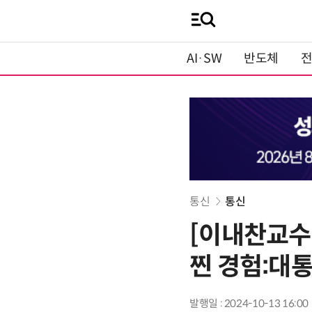
AI·SW
반도체
통신
통신
[이내찬교수
찐 경험:대통
발행일 : 2024-10-13 16:00