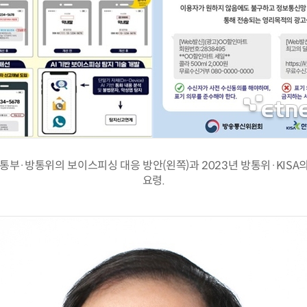
통부·방통위의 보이스피싱 대응 방안(왼쪽)과 2023년 방통위·KISA
요령.