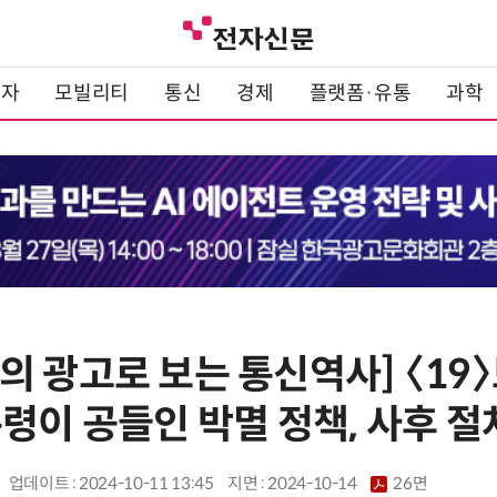
전자
모빌리티
통신
경제
플랫폼·유통
과학
의 광고로 보는 통신역사] 〈1
령이 공들인 박멸 정책, 사후 절
업데이트 : 2024-10-11 13:45
지면 :
2024-10-14
26면