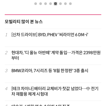
모빌리티 많이 본 뉴스
1
[신차 드라이브] BYD, PHEV '씨라이언 6 DM-i'
2
현대차, '디 올뉴 아반떼' 계약 돌입…가격은 2398만원
부터
3
BMW코리아, 7시리즈 등 '8월 한정판' 3종 출시
4
[테크 차이나] 배터리 교체비가 찻값 넘었다…中 전기
차 재활용 체계 시험대