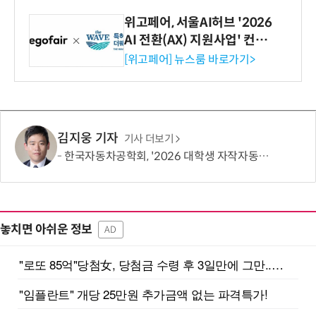
위고페어, 서울AI허브 '2026
AI 전환(AX) 지원사업' 컨소
시엄 선정
[위고페어] 뉴스룸 바로가기>
김지웅 기자
기사 더보기
한국자동차공학회, '2026 대학생 자작자동차대회 포뮬러 부문' 개최
놓치면 아쉬운 정보
AD