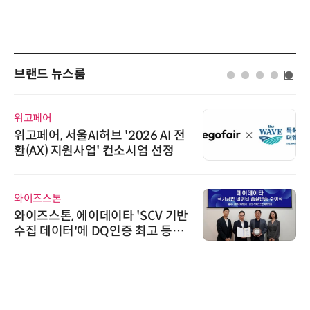
브랜드 뉴스룸
다래전략사업화센터
다래전략사업화센터, 'BIO USA 2
026'서 글로벌 빅파마와의 비즈니
스 미팅 지원…K-바이오 해외 진출
교두보 확보
씨앤에프시스템
씨앤에프시스템, 오웬스그룹과 공
공 ERP·DX 사업 협력
AIPD
“특허분석도 AI와 함께”…IP산업