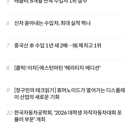
5
테슬라, 6개월 연속 수입차 1위 질주
6
신차 쏟아내는 수입차, 최대 실적 찍나
7
중국산 車 수입 1년 새 2배…獨 제치고 1위
8
[클릭! 이차] 애스턴마틴 '헤리티지 에디션'
9
[정구민의 테크읽기] 휴머노이드가 열어가는 디스플레
이 산업의 새로운 기회
10
한국자동차공학회, '2026 대학생 자작자동차대회 포
뮬러 부문' 개최