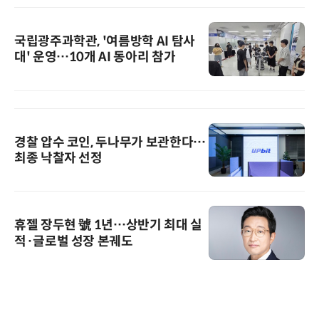
국립광주과학관, '여름방학 AI 탐사
대' 운영…10개 AI 동아리 참가
경찰 압수 코인, 두나무가 보관한다…
최종 낙찰자 선정
휴젤 장두현 號 1년…상반기 최대 실
적·글로벌 성장 본궤도