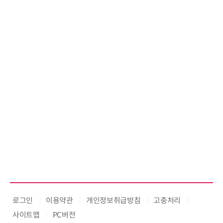
'AX' 시대 본격화, 지식재산처 1호
AI IP데이터분석사 탄생
로그인
이용약관
개인정보취급방침
고충처리
사이트맵
PC버전