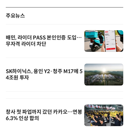
주요뉴스
배민, 라이더 PASS 본인인증 도입…
무자격 라이더 차단
SK하이닉스, 용인 Y2·청주 M17에 5
4조원 투자
창사 첫 파업까지 갔던 카카오…연봉
6.3% 인상 합의