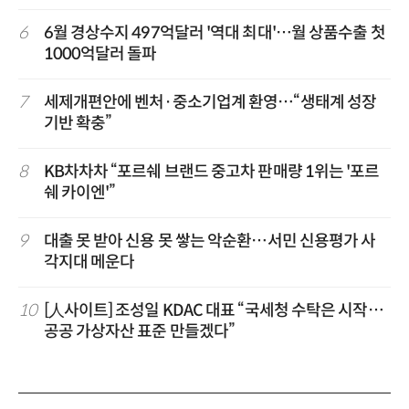
6
6월 경상수지 497억달러 '역대 최대'…월 상품수출 첫
1000억달러 돌파
7
세제개편안에 벤처·중소기업계 환영…“생태계 성장
기반 확충”
8
KB차차차 “포르쉐 브랜드 중고차 판매량 1위는 '포르
쉐 카이엔'”
9
대출 못 받아 신용 못 쌓는 악순환…서민 신용평가 사
각지대 메운다
10
[人사이트] 조성일 KDAC 대표 “국세청 수탁은 시작…
공공 가상자산 표준 만들겠다”