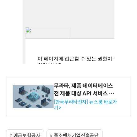
무라타, 제품 데이터베이스
전 제품 대상 API 서비스 제
공…73개 제품 카테고리로
[한국무라타전자] 뉴스룸 바로가
기>
확대
예금보험공사
중소벤처기업진흥공단