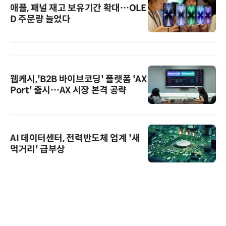
애플, 패널 재고 보유기간 확대…OLE
D 주문량 늘었다
웹케시,'B2B 바이브코딩' 플랫폼 'AX
Port' 출시…AX 시장 본격 공략
AI 데이터센터, 전력반도체 업계 '새
먹거리' 급부상