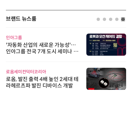
브랜드 뉴스룸
인아그룹
'자동화 산업의 새로운 가능성'…
인아그룹 전국 7개 도시 세미나 페
어 개최
로옴세미컨덕터코리아
로옴, 발진 출력 4배 높인 2세대 테
라헤르츠파 발진 디바이스 개발