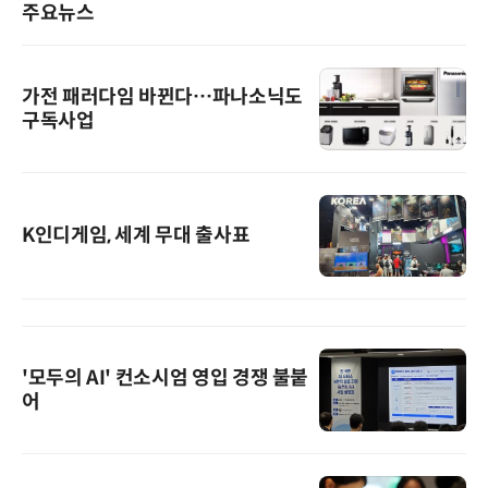
주요뉴스
가전 패러다임 바뀐다…파나소닉도
구독사업
K인디게임, 세계 무대 출사표
'모두의 AI' 컨소시엄 영입 경쟁 불붙
어