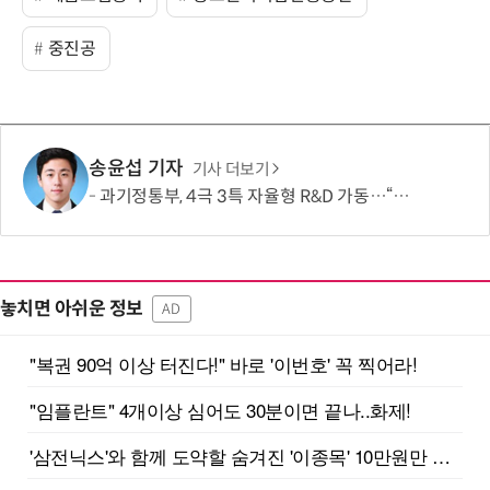
중진공
송윤섭 기자
기사 더보기
과기정통부, 4극 3특 자율형 R&D 가동…“지역이 직접 미래 성장동력 찾는다”
놓치면 아쉬운 정보
AD