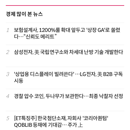
경제 많이 본 뉴스
1
보험설계사, 1200%룰 확대 앞두고 '상장 GA'로 쏠렸
다…“신뢰도 메리트”
2
삼성전자, 美 국립연구소와 차세대 난방 기술 개발한다
3
'상업용 디스플레이 빌려쓴다' …LG전자, 美 B2B 구독
시동
4
경찰 압수 코인, 두나무가 보관한다…최종 낙찰자 선정
5
[ET특징주] 한국첨단소재, 자회사 '코리아퀀텀'
QOBLIB 등재에 기대감… 주가 上