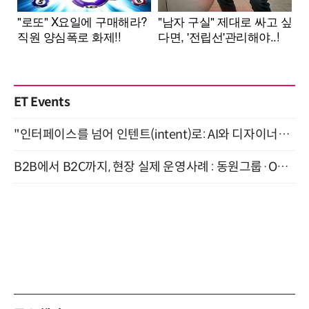
ET Events
"인터페이스를 넘어 인텐트(intent)로: AI와 디자이너가 함께 만드는 공존의 UX" 강남역 (9/2)
B2B에서 B2C까지, 현장 실제 운영사례 : 동원그룹·OCI·다이닝브랜즈그룹·당근 (8/27)