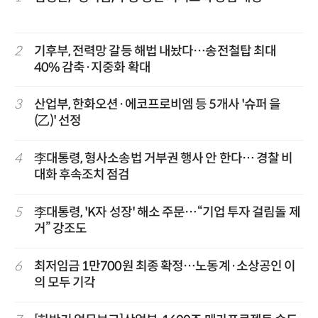
2
기후부, 전력망 갈등 해법 내놨다…송전철탑 최대
40% 감축·지중화 확대
3
산업부, 한화오션·에코프로비엠 등 5개사 '슈퍼 을
(乙)' 선정
4
李대통령, 형사소송법 거부권 행사 안 한다… 경찰 비
대화 후속조치 점검
5
李대통령, 'K자 성장' 해소 주문…“기업 투자 걸림돌 제
거” 강조도
6
최저임금 1만700원 최종 확정…노동계·소상공인 이
의 모두 기각