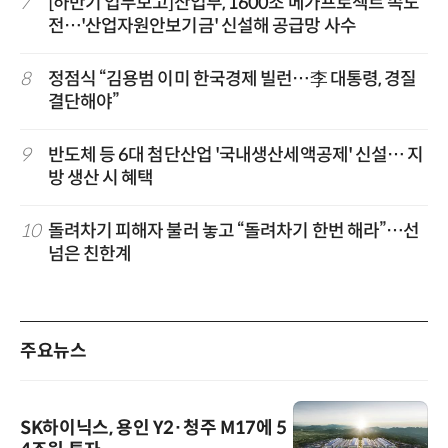
7
[하반기 업무보고]산업부, 1600조 메가프로젝트 속도
전…'산업자원안보기금' 신설해 공급망 사수
8
정점식 “김용범 이미 한국경제 빌런…李 대통령, 경질
결단해야”
9
반도체 등 6대 첨단산업 '국내생산세액공제' 신설… 지
방 생산 시 혜택
10
돌려차기 피해자 불러 놓고 “돌려차기 한번 해라”…선
넘은 친한계
주요뉴스
SK하이닉스, 용인 Y2·청주 M17에 5