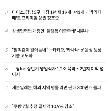
3
다이소, 강남 3구 매장 1년 새 19개→41개…'박리다
매'로 프리미엄 상권 정조준
4
상생협력법 개정안 '플랫폼 이중족쇄' 채우나
5
“찰떡같이 알아듣네”…카카오, '카나나-o' 음성 생성
기술 고도화
6
쿠팡Inc, 상반기 영업적자 1.2조 육박…2년치 이익 넘
어서
7
세븐일레븐, 해외 지역 명물 라면 판매 300만개 돌파
8
“쿠팡 7월 추정 결제액 10.9% 감소”