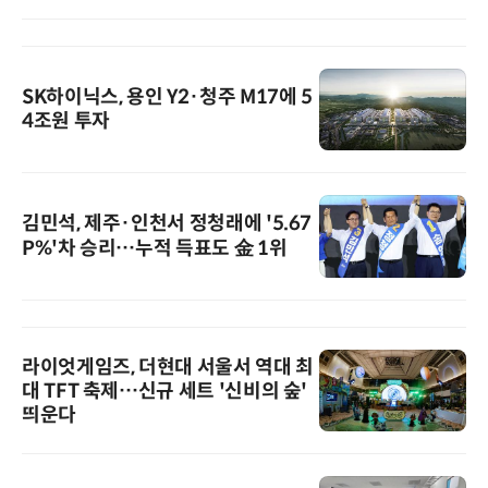
SK하이닉스, 용인 Y2·청주 M17에 5
4조원 투자
김민석, 제주·인천서 정청래에 '5.67
P%'차 승리…누적 득표도 金 1위
라이엇게임즈, 더현대 서울서 역대 최
대 TFT 축제…신규 세트 '신비의 숲'
띄운다