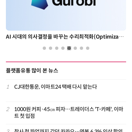
AI 시대의 의사결정을 바꾸는 수리최적화(Optimization): 실제 산업 적용 사례와 활용 전략
플랫폼유통 많이 본 뉴스
1
CJ대한통운, 이마트24 택배 다시 맡는다
2
1000원 커피·45㎝ 피자…트레이더스 'T-카페', 이마
트 첫 입점
3
창사 첫 파업까지 갔던 카카오…연봉 6.3% 인상 합의