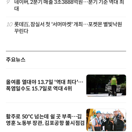
9
네이버, 2분기 매출 3조3888억원…분기 기준 역대 최
대
10
롯데百, 잠실서 첫 '서머마켓' 개최…포켓몬 별빛낙원
꾸린다
주요뉴스
올여름 열대야 13.7일 '역대 최다'…
폭염일수도 15.7일로 역대 4위
활주로 50℃ 넘는데 쉴 곳 부족…김
영훈 노동부 장관, 김포공항 불시점검