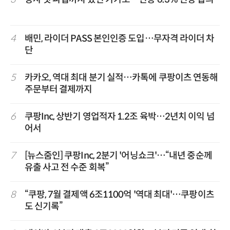
4
배민, 라이더 PASS 본인인증 도입…무자격 라이더 차
단
5
카카오, 역대 최대 분기 실적…카톡에 쿠팡이츠 연동해
주문부터 결제까지
6
쿠팡Inc, 상반기 영업적자 1.2조 육박…2년치 이익 넘
어서
7
[뉴스줌인] 쿠팡Inc, 2분기 '어닝쇼크'…“내년 중순께
유출 사고 전 수준 회복”
8
“쿠팡, 7월 결제액 6조1100억 '역대 최대'…쿠팡이츠
도 신기록”