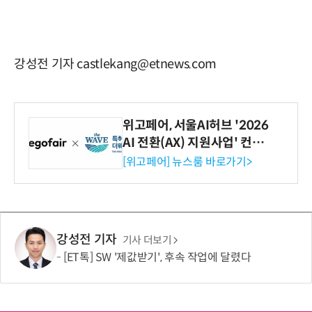
강성전 기자 castlekang@etnews.com
위고페어, 서울AI허브 '2026
AI 전환(AX) 지원사업' 컨소
시엄 선정
[위고페어] 뉴스룸 바로가기>
강성전 기자
기사 더보기
[ET톡] SW '제값받기', 후속 작업에 달렸다