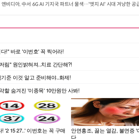
 엔비디아, 中서 6G AI 기지국 파트너 물색…'엣지 AI' 시대 겨냥한 