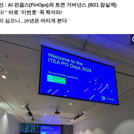
 : AI 핀옵스(FinOps)와 토큰 거버넌스 (8/21 잠실역)