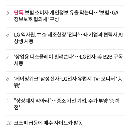
5
단독
보험 소비자 개인정보 유출 막는다…'보험·GA
정보보호 협의체' 구성
6
LG 엑사원, 中企 제조현장 '전파'…대기업과 협력사 AI
상생 시동
7
'상업용 디스플레이 빌려쓴다' …LG전자, 美 B2B 구독
시동
8
'게이밍위크' 삼성전자-LG전자 유럽서 TV·모니터 '大
戰'
9
“상장폐지 막아라”…중소 가전 기업, 주가 부양 '총력
전'
10
코스피 급등에 매수 사이드카 발동