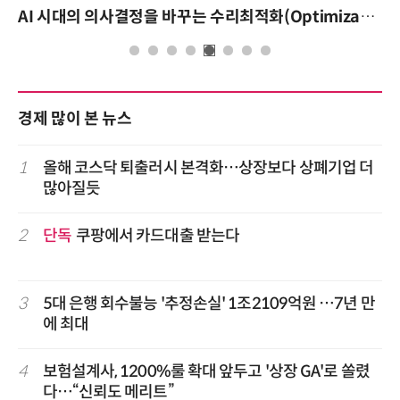
AI 시대의 의사결정을 바꾸는 수리최적화(Optimization): 실제 산업 적용 사례와 활용 전략
경제 많이 본 뉴스
1
올해 코스닥 퇴출러시 본격화…상장보다 상폐기업 더
많아질듯
2
단독
쿠팡에서 카드대출 받는다
3
5대 은행 회수불능 '추정손실' 1조2109억원 …7년 만
에 최대
4
보험설계사, 1200%룰 확대 앞두고 '상장 GA'로 쏠렸
다…“신뢰도 메리트”