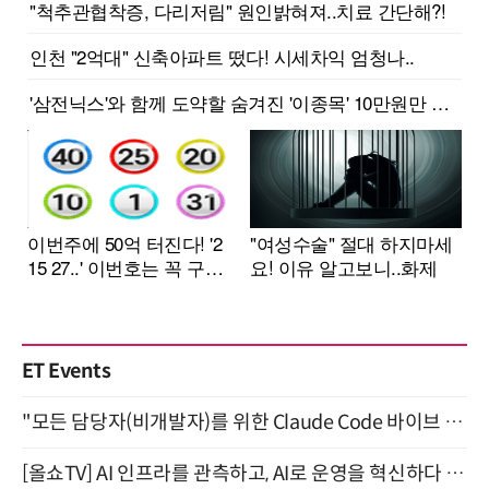
ET Events
"모든 담당자(비개발자)를 위한 Claude Code 바이브 코딩 2-day 부트캠프" 9월 16~17일 개최
[올쇼TV] AI 인프라를 관측하고, AI로 운영을 혁신하다 (8월 11일 생방송)