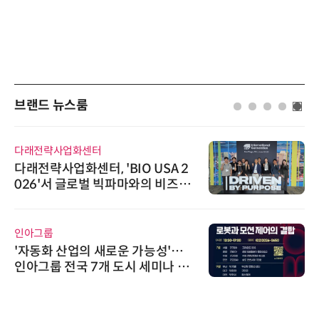
브랜드 뉴스룸
다래전략사업화센터
다래전략사업화센터, 'BIO USA 2
026'서 글로벌 빅파마와의 비즈니
스 미팅 지원…K-바이오 해외 진출
교두보 확보
인아그룹
'자동화 산업의 새로운 가능성'…
인아그룹 전국 7개 도시 세미나 페
어 개최