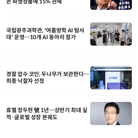
콘 파생상품에 15% 관세
국립광주과학관, '여름방학 AI 탐사
대' 운영…10개 AI 동아리 참가
경찰 압수 코인, 두나무가 보관한다…
최종 낙찰자 선정
휴젤 장두현 號 1년…상반기 최대 실
적·글로벌 성장 본궤도