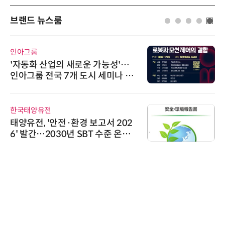
브랜드 뉴스룸
다래전략사업화센터
다래전략사업화센터, 'BIO USA 2
026'서 글로벌 빅파마와의 비즈니
스 미팅 지원…K-바이오 해외 진출
교두보 확보
AIPD
“특허분석도 AI와 함께”…IP산업
'AX' 시대 본격화, 지식재산처 1호
AI IP데이터분석사 탄생
노보센스
노보센스, PWM 고주파 과도 간섭
난제 극복…차량용 전류 감지 증폭
기