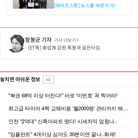
증 최고 등급 수여
[와이즈스톤] 뉴스룸 바로가기>
함봉균 기자
기사 더보기
[ET톡] 車업계 감원 폭풍과 골든타임
놓치면 아쉬운 정보
AD