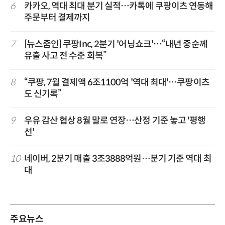
6
카카오, 역대 최대 분기 실적…카톡에 쿠팡이츠 연동해
주문부터 결제까지
7
[뉴스줌인] 쿠팡Inc, 2분기 '어닝쇼크'…“내년 중순께
유출 사고 전 수준 회복”
8
“쿠팡, 7월 결제액 6조1100억 '역대 최대'…쿠팡이츠
도 신기록”
9
우유 감산 협상 8월 말로 연장…산정 기준 놓고 '평행
선'
10
네이버, 2분기 매출 3조3888억원…분기 기준 역대 최
대
주요뉴스