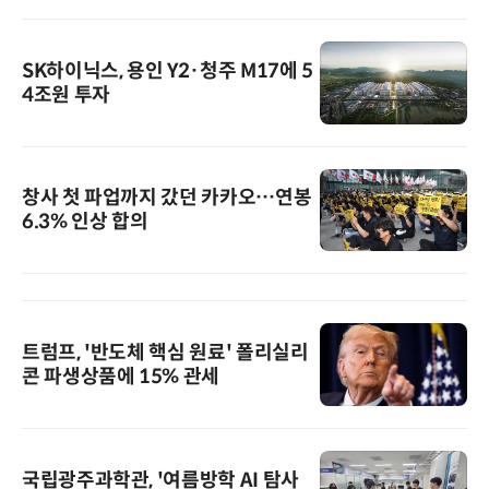
SK하이닉스, 용인 Y2·청주 M17에 5
4조원 투자
창사 첫 파업까지 갔던 카카오…연봉
6.3% 인상 합의
트럼프, '반도체 핵심 원료' 폴리실리
콘 파생상품에 15% 관세
국립광주과학관, '여름방학 AI 탐사