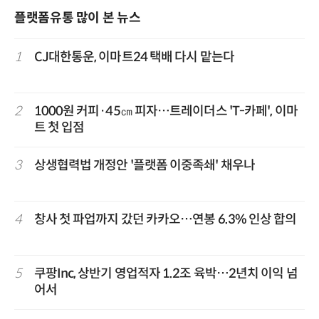
플랫폼유통 많이 본 뉴스
1
CJ대한통운, 이마트24 택배 다시 맡는다
2
1000원 커피·45㎝ 피자…트레이더스 'T-카페', 이마
트 첫 입점
3
상생협력법 개정안 '플랫폼 이중족쇄' 채우나
4
창사 첫 파업까지 갔던 카카오…연봉 6.3% 인상 합의
5
쿠팡Inc, 상반기 영업적자 1.2조 육박…2년치 이익 넘
어서