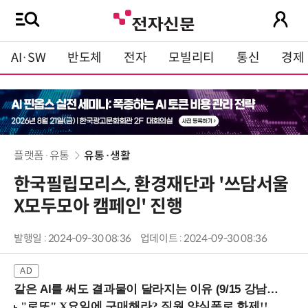
AI·SW
반도체
전자
모빌리티
통신
경제
플랫폼·유통
유통·생활
한국필립모리스, 환경재단과 '쓰담서울
X모두모아 캠페인' 진행
발행일 : 2024-09-30 08:36
업데이트 : 2024-09-30 08:36
같은 AI를 써도 결과물이 달라지는 이유 (9/15 강남역)