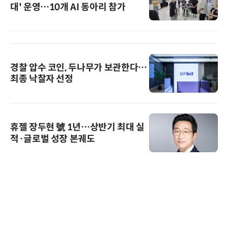
대' 운영…10개 AI 동아리 참가
경찰 압수 코인, 두나무가 보관한다…
최종 낙찰자 선정
휴젤 장두현 號 1년…상반기 최대 실
적·글로벌 성장 본궤도