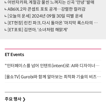
어반자카파, 계절감 물씬 느껴지는 신곡 '안녕' 발매
AB6IX, 2차 콘셉트 포토 공개…강렬한 컬러감
[오늘의 운세] 2024년 09월 30일 띠별 운세
[ET현장] 린킨 파크, 다시 돌아온 ‘마지막 록스타의 축복’
[ET포토] 김연아, '소녀처럼 해맑게'
ET Events
"인터페이스를 넘어 인텐트(intent)로: AI와 디자이너가 함께 만드는 공존의 UX" 강남역 (9/2)
[올쇼TV] Gurobi와 함께 알아보는 최적화 기술의 비즈니스 활용 (8월 20일 생방송)
주요 행사
❯