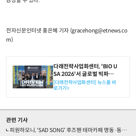
감상할 수 있다.
전자신문인터넷 홍은혜 기자 (gracehong@etnews.co
m)
다래전략사업화센터, 'BIO U
SA 2026'서 글로벌 빅파마
와의 비즈니스 미팅 지원…K
[다래전략사업화센터] 뉴스룸 바
로가기>
-바이오 해외 진출 교두보 확
보
관련 기사
피원하모니, 'SAD SONG' 후즈팬 테마카페 명동·동대문점 동시 오픈