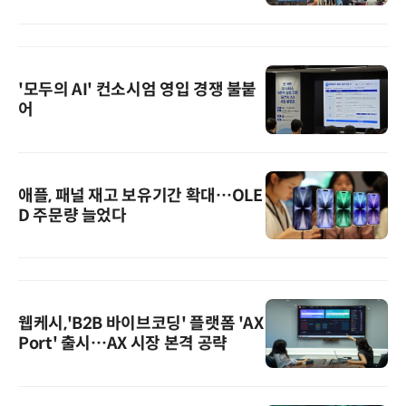
'모두의 AI' 컨소시엄 영입 경쟁 불붙
어
애플, 패널 재고 보유기간 확대…OLE
D 주문량 늘었다
웹케시,'B2B 바이브코딩' 플랫폼 'AX
Port' 출시…AX 시장 본격 공략