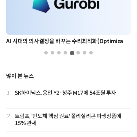
AI 시대의 의사결정을 바꾸는 수리최적화(Optimization): 실제 산업 적용 사례와 활용 전략
AI 핀옵스 
많이 본 뉴스
1
SK하이닉스, 용인 Y2·청주 M17에 54조원 투자
2
트럼프, '반도체 핵심 원료' 폴리실리콘 파생상품에
15% 관세