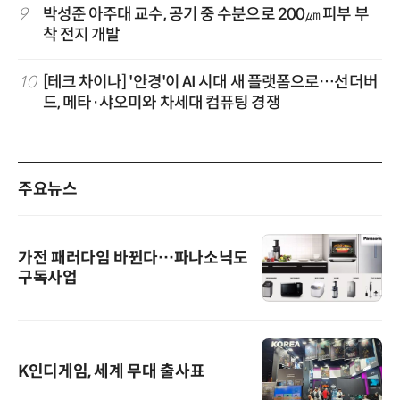
9
박성준 아주대 교수, 공기 중 수분으로 200㎛ 피부 부
착 전지 개발
10
[테크 차이나] '안경'이 AI 시대 새 플랫폼으로…선더버
드, 메타·샤오미와 차세대 컴퓨팅 경쟁
주요뉴스
가전 패러다임 바뀐다…파나소닉도
구독사업
K인디게임, 세계 무대 출사표