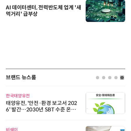
AI 데이터센터, 전력반도체 업계 '새
먹거리' 급부상
브랜드 뉴스룸
태양유전
에이블스
전, '안전·환경 보고서 202
시놀로지
발간…2030년 SBT 수준 온실
상 보안
 감축 추진
트너십
이
인아그룹