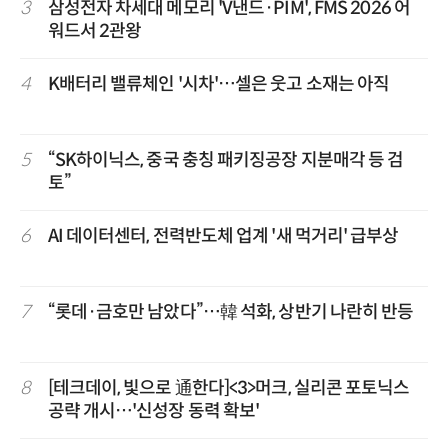
3
삼성전자 차세대 메모리 'V낸드·PIM', FMS 2026 어
워드서 2관왕
4
K배터리 밸류체인 '시차'…셀은 웃고 소재는 아직
5
“SK하이닉스, 중국 충칭 패키징공장 지분매각 등 검
토”
6
AI 데이터센터, 전력반도체 업계 '새 먹거리' 급부상
7
“롯데·금호만 남았다”…韓 석화, 상반기 나란히 반등
8
[테크데이, 빛으로 通한다]<3>머크, 실리콘 포토닉스
공략 개시…'신성장 동력 확보'