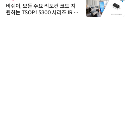
이, 모든 주요 리모컨 코드 지
'자동화
 TSOP15300 시리즈 IR 수
인아그룹
 출시
어 개최
노보센스
노보센스
난제 극
기