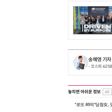
송혜영 기자
코스피 625
놓치면 아쉬운 정보
AD