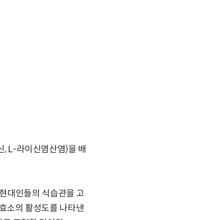
신, L-라이신염산염)을 배
 현대인들의 식습관을 고
치는 효소의 활성도를 나타낸