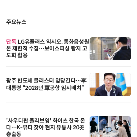
주요뉴스
단독
LG유플러스 익시오, 통화음성원
본 제한적 수집…보이스피싱 탐지 고
도화 활용
광주 반도체 클러스터 앞당긴다…李
대통령 “2028년 軍공항 임시배치”
'사우디판 올리브영' 화이츠 한국 온
다…K-뷰티 찾아 현지 유통사 20곳
총출동