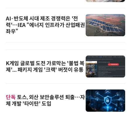
AI·반도체 시대 제조 경쟁력은 '전
력'…IEA “에너지 인프라가 산업패권
좌우”
K게임 글로벌 도전 가로막는 '불법 복
제'... 패키지 게임 '크랙' 버젓이 유통
단독
토스, 외산 보안솔루션 퇴출…자
체 개발 '타이탄' 도입