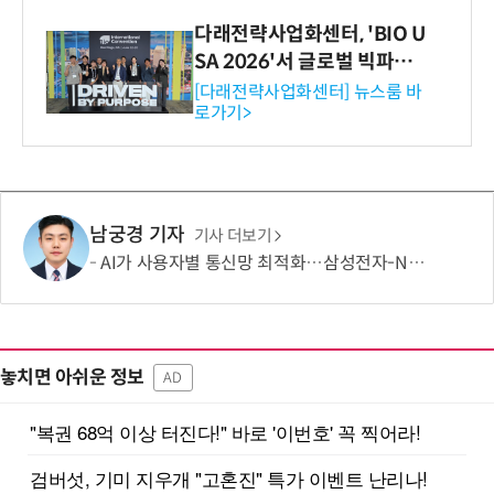
다래전략사업화센터, 'BIO U
SA 2026'서 글로벌 빅파마
와의 비즈니스 미팅 지원…K
[다래전략사업화센터] 뉴스룸 바
로가기>
-바이오 해외 진출 교두보 확
보
남궁경 기자
기사 더보기
AI가 사용자별 통신망 최적화…삼성전자-NTT도코모 기술 검증
놓치면 아쉬운 정보
AD