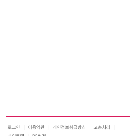
6' 발간…2030년 SBT 수준 온실
가스 감축 추진
로그인
이용약관
개인정보취급방침
고충처리