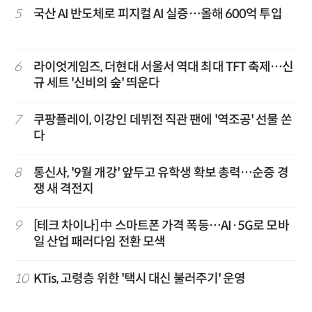
5
국산 AI 반도체로 피지컬 AI 실증…올해 600억 투입
6
라이엇게임즈, 더현대 서울서 역대 최대 TFT 축제…신
규 세트 '신비의 숲' 띄운다
7
쿠팡플레이, 이강인 데뷔전 직관 팬에 '역조공' 선물 쏜
다
8
통신사, '9월 개강' 앞두고 유학생 확보 총력…순증 경
쟁 새 격전지
9
[테크 차이나] 中 스마트폰 가격 폭등…AI·5G로 모바
일 산업 패러다임 전환 모색
10
KTis, 고령층 위한 '택시 대신 불러주기' 운영