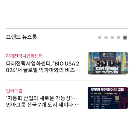
브랜드 뉴스룸
위고페어
위고페어, 서울AI허브 '2026 AI 전
환(AX) 지원사업' 컨소시엄 선정
노보센스
노보센스, PWM 고주파 과도 간섭
난제 극복…차량용 전류 감지 증폭
기
한국태양유전
태양유전, '안전·환경 보고서 202