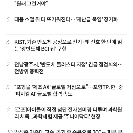
“원래 그런거야”
5
태풍 소멸 뒤 더 뜨거워진다…'재난급 폭염' 장기화
6
KIST, 기존 반도체 공정으로 전기·빛 신호 한 번에 읽
는 '광반도체 BCI 칩' 구현
7
전남광주시, '반도체 클러스터 지정' 긴급 점검회의…
전방위 총력전
8
“포항을 '제조 AX' 글로벌 거점으로”…포항TP, 한·중
'피지컬 AI' 글로벌 협력 속도
9
[르포]아이들이 직접 첨단 전자현미경 다루며 과학원
리 체득...과학체험 제공 '주니어닥터' 현장
10
박성준 아주대 교수, 공기 중 수분으로 200㎛ 피부 부