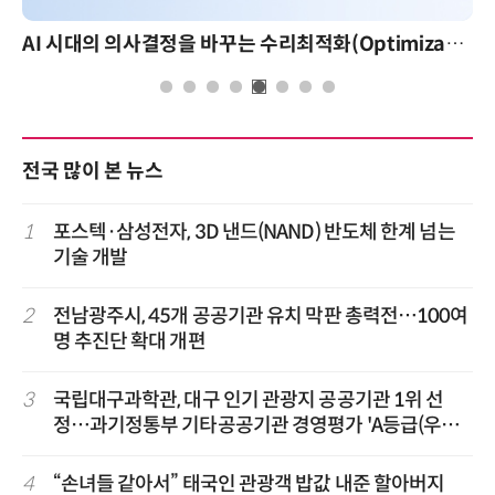
AI 시대의 의사결정을 바꾸는 수리최적화(Optimization): 실제 산업 적용 사례와 활용 전략
전국 많이 본 뉴스
1
포스텍·삼성전자, 3D 낸드(NAND) 반도체 한계 넘는
기술 개발
2
전남광주시, 45개 공공기관 유치 막판 총력전…100여
명 추진단 확대 개편
3
국립대구과학관, 대구 인기 관광지 공공기관 1위 선
정…과기정통부 기타공공기관 경영평가 'A등급(우수)'
겹경사
4
“손녀들 같아서” 태국인 관광객 밥값 내준 할아버지