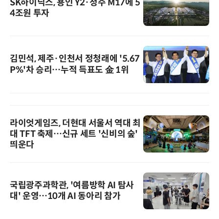
SK하이닉스, 용인 Y2·청주 M17에 5
4조원 투자
김민석, 제주·인천서 정청래에 '5.67
P%'차 승리…누적 득표도 金 1위
라이엇게임즈, 더현대 서울서 역대 최
대 TFT 축제…신규 세트 '신비의 숲'
띄운다
국립광주과학관, '여름방학 AI 탐사
대' 운영…10개 AI 동아리 참가