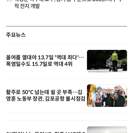
착 전지 개발
주요뉴스
올여름 열대야 13.7일 '역대 최다'…
폭염일수도 15.7일로 역대 4위
활주로 50℃ 넘는데 쉴 곳 부족…김
영훈 노동부 장관, 김포공항 불시점검