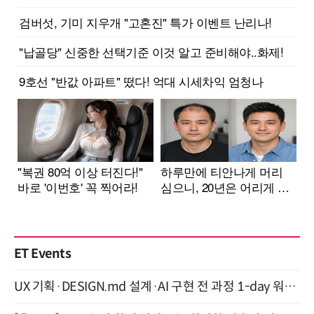
ET Events
UX 기획·DESIGN.md 설계·AI 구현 전 과정 1-day 워크숍 with Claude Code·Codex 9월 15일 개최