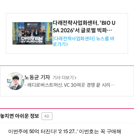
다래전략사업화센터, 'BIO U
SA 2026'서 글로벌 빅파마
와의 비즈니스 미팅 지원…K
[다래전략사업화센터] 뉴스룸 바
로가기>
-바이오 해외 진출 교두보 확
보
노동균 기자
기사 더보기
레디로버스트머신, VC 30여곳 경쟁 끝 시리즈B 134억 유치…누적 229억
놓치면 아쉬운 정보
AD