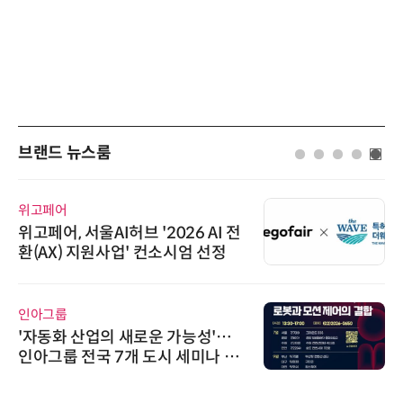
브랜드 뉴스룸
위고페어
위고페어, 서울AI허브 '2026 AI 전
환(AX) 지원사업' 컨소시엄 선정
인아그룹
'자동화 산업의 새로운 가능성'…
인아그룹 전국 7개 도시 세미나 페
어 개최