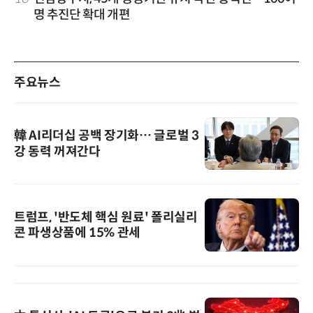
명 추진단 확대 개편
주요뉴스
韓 AI리더십 공백 장기화… 글로벌 3
강 동력 꺼져간다
트럼프, '반도체 핵심 원료' 폴리실리
콘 파생상품에 15% 관세