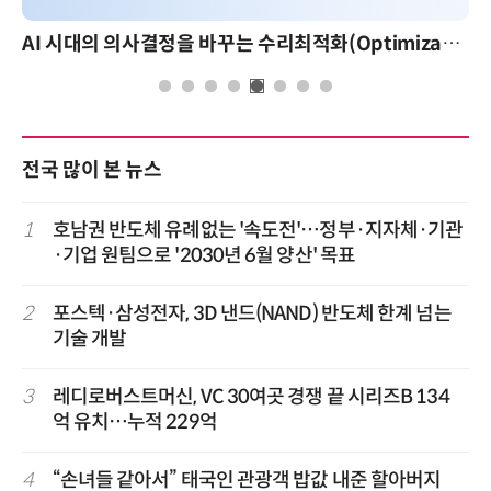
AI 시대의 의사결정을 바꾸는 수리최적화(Optimization): 실제 산업 적용 사례와 활용 전략
전국 많이 본 뉴스
1
호남권 반도체 유례없는 '속도전'…정부·지자체·기관
·기업 원팀으로 '2030년 6월 양산' 목표
2
포스텍·삼성전자, 3D 낸드(NAND) 반도체 한계 넘는
기술 개발
3
레디로버스트머신, VC 30여곳 경쟁 끝 시리즈B 134
억 유치…누적 229억
4
“손녀들 같아서” 태국인 관광객 밥값 내준 할아버지