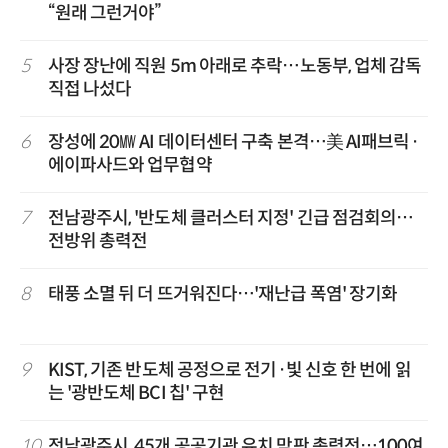
“원래 그런거야”
5
사장 장난에 직원 5m 아래로 추락…노동부, 업체 감독
직접 나섰다
6
장성에 20㎿ AI 데이터센터 구축 본격…美 AI패브릭·
에이파사드와 업무협약
7
전남광주시, '반도체 클러스터 지정' 긴급 점검회의…
전방위 총력전
8
태풍 소멸 뒤 더 뜨거워진다…'재난급 폭염' 장기화
9
KIST, 기존 반도체 공정으로 전기·빛 신호 한 번에 읽
는 '광반도체 BCI 칩' 구현
10
전남광주시, 45개 공공기관 유치 막판 총력전…100여