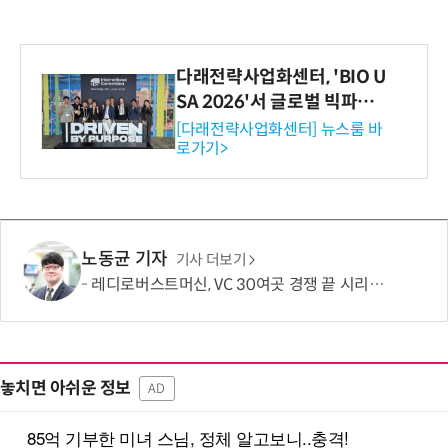
다래전략사업화센터, 'BIO U
SA 2026'서 글로벌 빅파마
와의 비즈니스 미팅 지원…K
[다래전략사업화센터] 뉴스룸 바
로가기>
-바이오 해외 진출 교두보 확
보
노동균 기자
기사 더보기
레디로버스트머신, VC 30여곳 경쟁 끝 시리즈B 134억 유치…누적 229억
놓치면 아쉬운 정보
AD