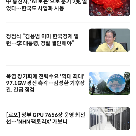
中 통신사, 'AI 토큰'으로 분기 2兆 벌
었다…한국도 사업화 시동
정점식 “김용범 이미 한국경제 빌
런…李 대통령, 경질 결단해야”
폭염 장기화에 전력수요 '역대 최대'
97.1GW 경신 촉각…김성환 기후장
관, 긴급 점검
[르포] 정부 GPU 7656장 운영 최전
선…'NHN 팩토리X' 가보니