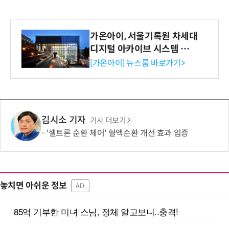
가온아이, 서울기록원 차세대
디지털 아카이브 시스템 구축
수행
[가온아이] 뉴스룸 바로가기>
김시소 기자
기사 더보기
'셀트론 순환 체어' 혈액순환 개선 효과 입증
놓치면 아쉬운 정보
AD