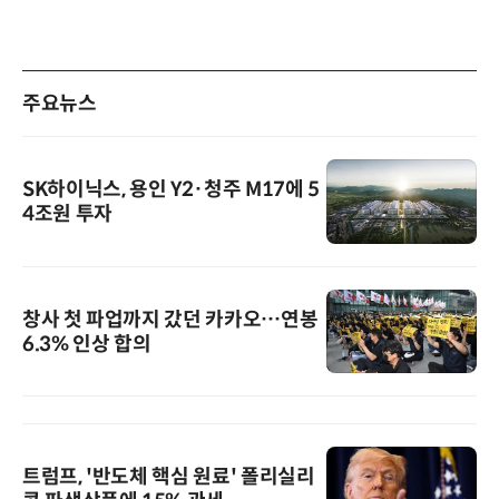
주요뉴스
SK하이닉스, 용인 Y2·청주 M17에 5
4조원 투자
창사 첫 파업까지 갔던 카카오…연봉
6.3% 인상 합의
트럼프, '반도체 핵심 원료' 폴리실리