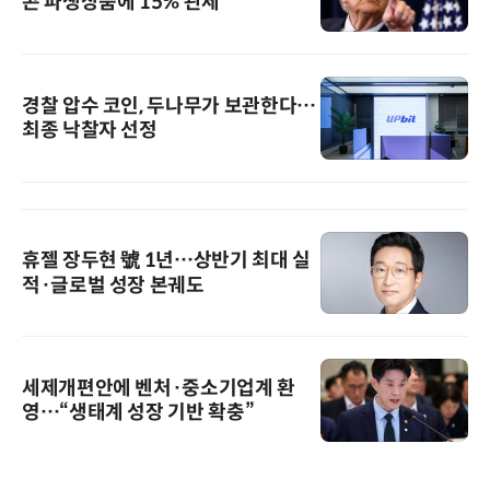
콘 파생상품에 15% 관세
경찰 압수 코인, 두나무가 보관한다…
최종 낙찰자 선정
휴젤 장두현 號 1년…상반기 최대 실
적·글로벌 성장 본궤도
세제개편안에 벤처·중소기업계 환
영…“생태계 성장 기반 확충”