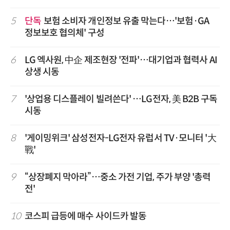
5
단독
보험 소비자 개인정보 유출 막는다…'보험·GA
정보보호 협의체' 구성
6
LG 엑사원, 中企 제조현장 '전파'…대기업과 협력사 AI
상생 시동
7
'상업용 디스플레이 빌려쓴다' …LG전자, 美 B2B 구독
시동
8
'게이밍위크' 삼성전자-LG전자 유럽서 TV·모니터 '大
戰'
9
“상장폐지 막아라”…중소 가전 기업, 주가 부양 '총력
전'
10
코스피 급등에 매수 사이드카 발동