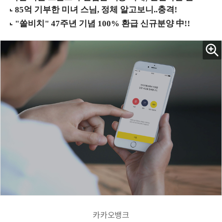
카카오뱅크