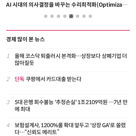
AI 시대의 의사결정을 바꾸는 수리최적화(Optimization): 실제 산업 적용 사례와 활용 전략
경제 많이 본 뉴스
1
올해 코스닥 퇴출러시 본격화…상장보다 상폐기업 더
많아질듯
2
단독
쿠팡에서 카드대출 받는다
3
5대 은행 회수불능 '추정손실' 1조2109억원 …7년 만
에 최대
4
보험설계사, 1200%룰 확대 앞두고 '상장 GA'로 쏠렸
다…“신뢰도 메리트”