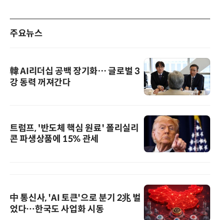
주요뉴스
韓 AI리더십 공백 장기화… 글로벌 3
강 동력 꺼져간다
트럼프, '반도체 핵심 원료' 폴리실리
콘 파생상품에 15% 관세
中 통신사, 'AI 토큰'으로 분기 2兆 벌
었다…한국도 사업화 시동