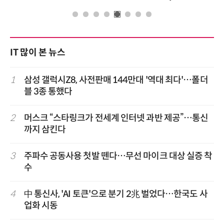
IT 많이 본 뉴스
1
삼성 갤럭시Z8, 사전판매 144만대 '역대 최다'…폴더
블 3종 통했다
2
머스크 “스타링크가 전세계 인터넷 과반 제공”…통신
까지 삼킨다
3
주파수 공동사용 첫발 뗀다…무선 마이크 대상 실증 착
수
4
中 통신사, 'AI 토큰'으로 분기 2兆 벌었다…한국도 사
업화 시동