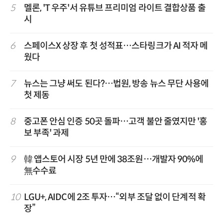
5
멜론, 'T 우주'서 유튜브 프리미엄 라이트 결합상품 출
시
6
스페이스X 상장 후 첫 성적표…스타링크가 AI 적자 메
웠다
7
뉴스는 그냥 써도 된다?…법원, 방송 뉴스 무단 사용에
첫 제동
8
중고폰 안심 인증 50곳 돌파…고객 불안 줄였지만 '홍
보 부족' 과제
9
韓 앱스토어 시장 5년 만에 38조원…개발자 90%에
無수수료
10
LGU+, AIDC에 2조 투자…“외부 조달 없이 단계적 확
장”