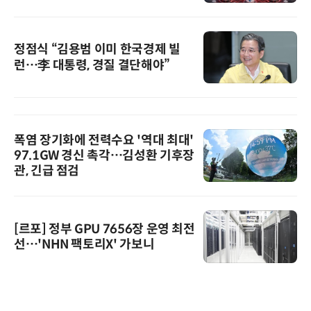
정점식 “김용범 이미 한국경제 빌
런…李 대통령, 경질 결단해야”
폭염 장기화에 전력수요 '역대 최대'
97.1GW 경신 촉각…김성환 기후장
관, 긴급 점검
[르포] 정부 GPU 7656장 운영 최전
선…'NHN 팩토리X' 가보니