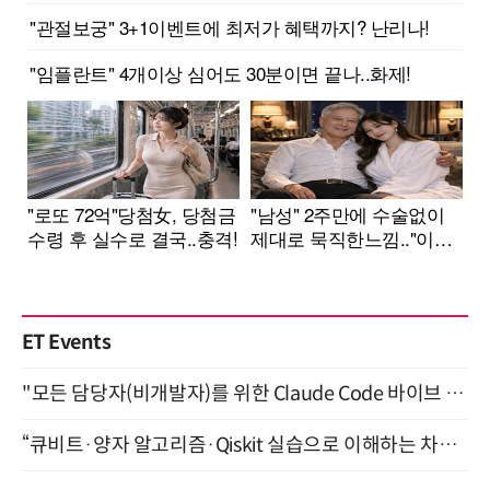
ET Events
"모든 담당자(비개발자)를 위한 Claude Code 바이브 코딩 2-day 부트캠프" 9월 16~17일 개최
“큐비트·양자 알고리즘·Qiskit 실습으로 이해하는 차세대 컴퓨팅” (8/28)