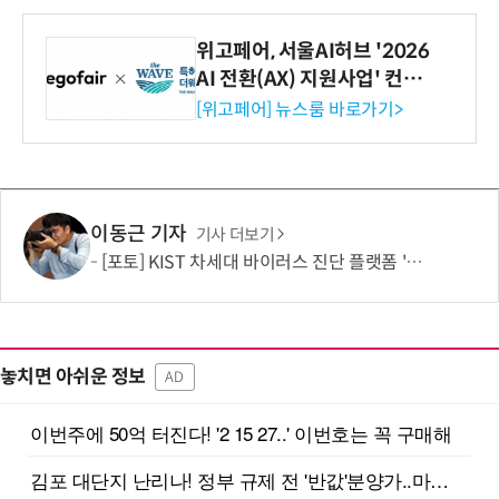
위고페어, 서울AI허브 '2026
AI 전환(AX) 지원사업' 컨소
시엄 선정
[위고페어] 뉴스룸 바로가기>
이동근 기자
기사 더보기
[포토] KIST 차세대 바이러스 진단 플랫폼 '퓨전 어세이' 개발
놓치면 아쉬운 정보
AD