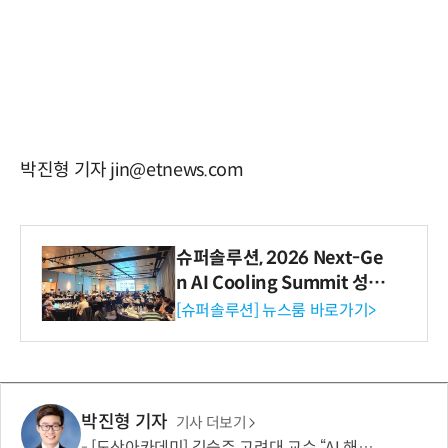
박진형 기자 jin@etnews.com
슈퍼솔루션, 2026 Next-Ge
n AI Cooling Summit 성황
리 성료
[슈퍼솔루션] 뉴스룸 바로가기>
박진형 기자
기사 더보기
[도산아카데미] 김승주 고려대 교수 “AI 해킹은 AI로 막아야…망분리 정책 바꿔야”