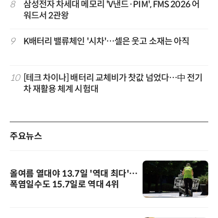
8
삼성전자 차세대 메모리 'V낸드·PIM', FMS 2026 어
워드서 2관왕
9
K배터리 밸류체인 '시차'…셀은 웃고 소재는 아직
10
[테크 차이나] 배터리 교체비가 찻값 넘었다…中 전기
차 재활용 체계 시험대
주요뉴스
올여름 열대야 13.7일 '역대 최다'…
폭염일수도 15.7일로 역대 4위