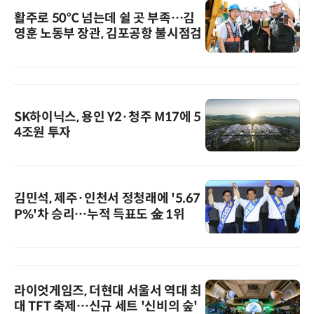
활주로 50℃ 넘는데 쉴 곳 부족…김
영훈 노동부 장관, 김포공항 불시점검
SK하이닉스, 용인 Y2·청주 M17에 5
4조원 투자
김민석, 제주·인천서 정청래에 '5.67
P%'차 승리…누적 득표도 金 1위
라이엇게임즈, 더현대 서울서 역대 최
대 TFT 축제…신규 세트 '신비의 숲'