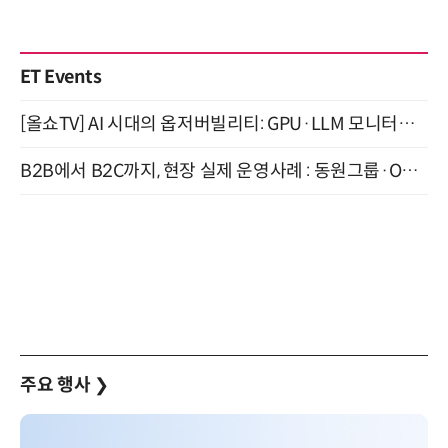
ET Events
[올쇼TV] AI 시대의 옵저버빌리티: GPU·LLM 모니터링부터 AI 기반 장애 대응까지 (8/11 생방송)
B2B에서 B2C까지, 현장 실제 운영사례 : 동원그룹·OCI·다이닝브랜즈그룹·당근 (8/27)
주요 행사
❯