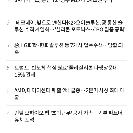
2
SK하이닉스, 용인 Y2·청주 M17에 54조원 투자
3
[테크데이, 빛으로 通한다]<2>오이솔루션, 광 통신 솔
루션 수직 계열화…'실리콘 포토닉스·CPO 집중 공략'
4
檢, LG화학·한화솔루션 등 7개사 압수수색…담합 의
혹
5
트럼프, '반도체 핵심 원료' 폴리실리콘 파생상품에
15% 관세
6
AMD, 데이터센터 매출 2배 급증…2분기 사상 최대 매
출
7
인텔 오하이오 팹 '초과근무' 공사 가속…외부 파트너
유치 포석