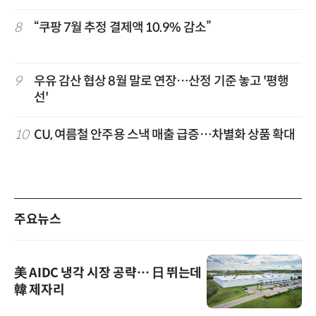
8
“쿠팡 7월 추정 결제액 10.9% 감소”
9
우유 감산 협상 8월 말로 연장…산정 기준 놓고 '평행
선'
10
CU, 여름철 안주용 스낵 매출 급증…차별화 상품 확대
주요뉴스
美 AIDC 냉각 시장 공략… 日 뛰는데
韓 제자리