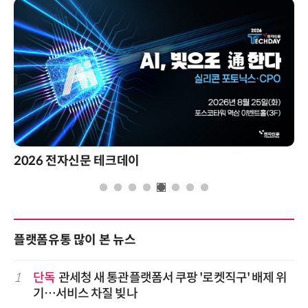
2026 전자신문 테크데이
플랫폼유통 많이 본 뉴스
1
단독
관세청 새 통관플랫폼서 쿠팡 '로켓직구' 배제 위
기…서비스 차질 빚나