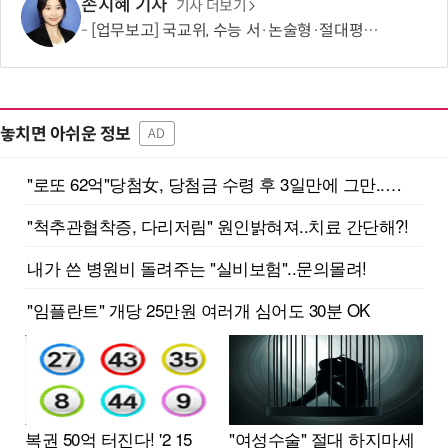
손지혜 기자
기사 더보기
[업무보고] 국교위, 수능 서·논술형·절대평가 논의 속도…AI 교육 강화
놓치면 아쉬운 정보
AD