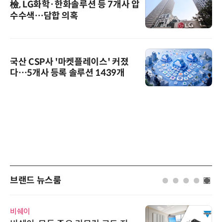
檢, LG화학·한화솔루션 등 7개사 압
수수색…담합 의혹
국산 CSP사 '마켓플레이스' 커졌
다…5개사 등록 솔루션 1439개
브랜드 뉴스룸
비쉐이