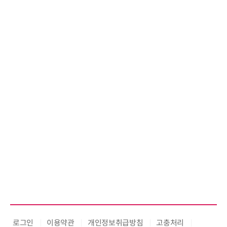
위고페어, 서울AI허브 '2026
환(AX) 지원사업' 컨소시엄
로그인
이용약관
개인정보취급방침
고충처리