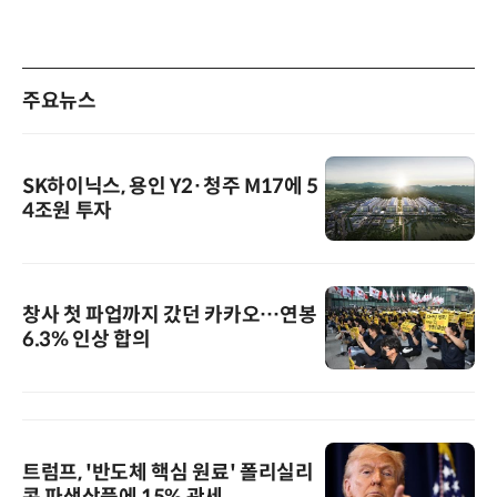
주요뉴스
SK하이닉스, 용인 Y2·청주 M17에 5
4조원 투자
창사 첫 파업까지 갔던 카카오…연봉
6.3% 인상 합의
트럼프, '반도체 핵심 원료' 폴리실리
콘 파생상품에 15% 관세