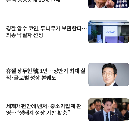
경찰 압수 코인, 두나무가 보관한다…
최종 낙찰자 선정
휴젤 장두현 號 1년…상반기 최대 실
적·글로벌 성장 본궤도
세제개편안에 벤처·중소기업계 환
영…“생태계 성장 기반 확충”