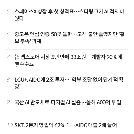
5
스페이스X 상장 후 첫 성적표…스타링크가 AI 적자 메
웠다
6
중고폰 안심 인증 50곳 돌파…고객 불안 줄였지만 '홍
보 부족' 과제
7
韓 앱스토어 시장 5년 만에 38조원…개발자 90%에
無수수료
8
LGU+, AIDC에 2조 투자…“외부 조달 없이 단계적 확
장”
9
국산 AI 반도체로 피지컬 AI 실증…올해 600억 투입
10
SKT, 2분기 영업익 67%↑…AIDC 매출 2배 늘어