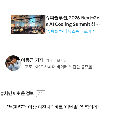
슈퍼솔루션, 2026 Next-Ge
n AI Cooling Summit 성황
리 성료
[슈퍼솔루션] 뉴스룸 바로가기>
이동근 기자
기사 더보기
[포토] KIST 차세대 바이러스 진단 플랫폼 '퓨전 어세이' 개발
놓치면 아쉬운 정보
AD