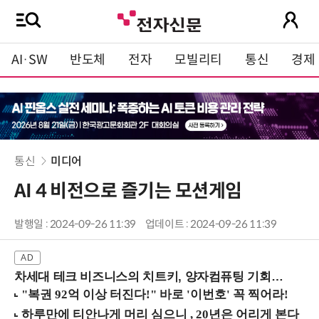
AI·SW
반도체
전자
모빌리티
통신
경제
통신
미디어
AI 4 비전으로 즐기는 모션게임
발행일 : 2024-09-26 11:39
업데이트 : 2024-09-26 11:39
차세대 테크 비즈니스의 치트키, 양자컴퓨팅 기회를 선점하라! (8/28 강남역)