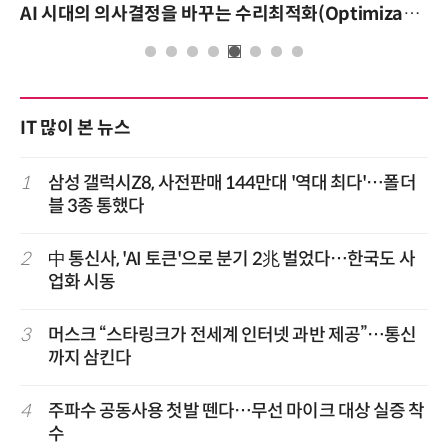
AI 시대의 의사결정을 바꾸는 수리최적화(Optimization): 실제 산업 적용 사례와 활용 전략
AI 핀옵스 실전 세미나: 폭증하는
IT 많이 본 뉴스
1
삼성 갤럭시Z8, 사전판매 144만대 '역대 최다'…폴더
블 3종 통했다
2
中 통신사, 'AI 토큰'으로 분기 2兆 벌었다…한국도 사
업화 시동
3
머스크 “스타링크가 전세계 인터넷 과반 제공”…통신
까지 삼킨다
4
주파수 공동사용 첫발 뗀다…무선 마이크 대상 실증 착
수