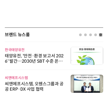
브랜드 뉴스룸
슈퍼솔루션
고서 202
슈퍼솔루션, 2026 Next-Ge
 수준 온실
ooling Summit 성황리 
로옴세미컨덕터코리아
그룹과 공
로옴, 발진 출력 4배 높인 2
라헤르츠파 발진 디바이스 
위고페어