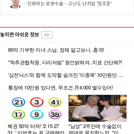
진화하는 로봇수술…고난도 난치암 '정조준'
놓치면 아쉬운 정보
AD