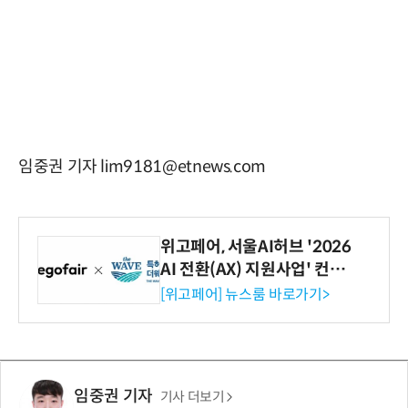
임중권 기자 lim9181@etnews.com
위고페어, 서울AI허브 '2026
AI 전환(AX) 지원사업' 컨소
시엄 선정
[위고페어] 뉴스룸 바로가기>
임중권 기자
기사 더보기