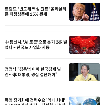
트럼프, '반도체 핵심 원료' 폴리실리
콘 파생상품에 15% 관세
中 통신사, 'AI 토큰'으로 분기 2兆 벌
었다…한국도 사업화 시동
정점식 “김용범 이미 한국경제 빌
런…李 대통령, 경질 결단해야”
폭염 장기화에 전력수요 '역대 최대'