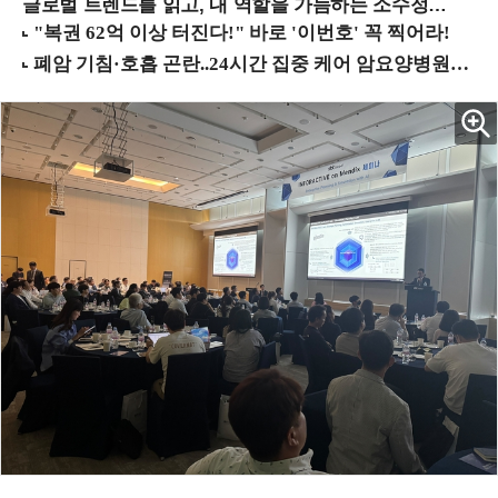
글로벌 트렌드를 읽고, 내 역할을 가늠하는 소수정예 실습 워크숍 (8/28 신논현역)