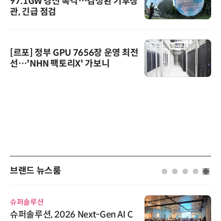
97.1GW 경신 촉각…김성환 기후장
관, 긴급 점검
[르포] 정부 GPU 7656장 운영 최전
선…'NHN 팩토리X' 가보니
브랜드 뉴스룸
슈퍼솔루션
슈퍼솔루션, 2026 Next-Gen AI C