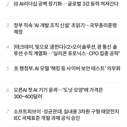
2
韓 AI리더십 공백 장기화… 글로벌 3강 동력 꺼져간다
3
정부 직속 'AI 개발 조직 신설' 초읽기…국무총리훈령
제정
4
[테크데이, 빛으로 通한다]<2>오이솔루션, 광 통신 솔
루션 수직 계열화…'실리콘 포토닉스·CPO 집중 공략'
5
美 행정부, AI 모델 '해킹 등 사이버 보안 테스트' 의무화
6
오픈AI 첫 AI 기기 윤곽…'도넛 모양'에 가격은
300~400달러
7
소프트피브이·성균관대, 실내용 3차원 구형 태양전지
IEC 국제표준 개발 과제 공식 승인