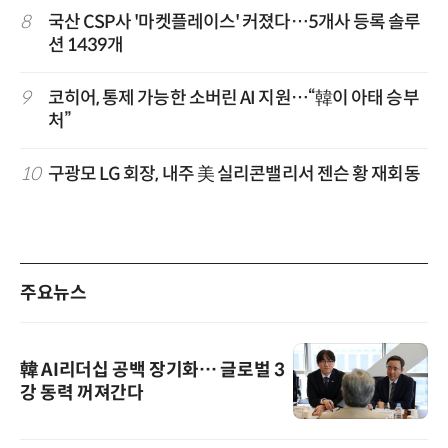
8
국산 CSP사 '마켓플레이스' 커졌다…5개사 등록 솔루
션 1439개
9
코히어, 통제 가능한 소버린 AI 지원…“韓이 아태 승부
처”
10
구광모 LG 회장, 내주 美 실리콘밸리서 젠슨 황 재회동
주요뉴스
韓 AI리더십 공백 장기화… 글로벌 3
강 동력 꺼져간다