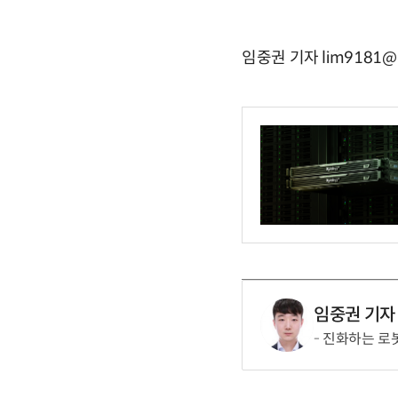
임중권 기자 lim9181@e
임중권 기자
진화하는 로