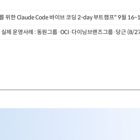
위한 Claude Code 바이브 코딩 2-day 부트캠프" 9월 16~
장 실제 운영사례 : 동원그룹·OCI·다이닝브랜즈그룹·당근 (8/27