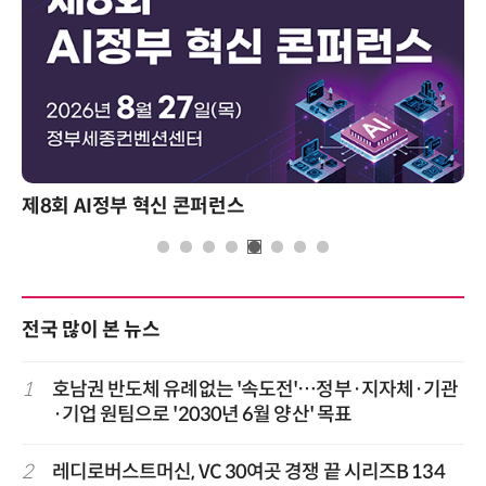
제8회 AI정부 혁신 콘퍼런스
전국 많이 본 뉴스
1
호남권 반도체 유례없는 '속도전'…정부·지자체·기관
·기업 원팀으로 '2030년 6월 양산' 목표
2
레디로버스트머신, VC 30여곳 경쟁 끝 시리즈B 134