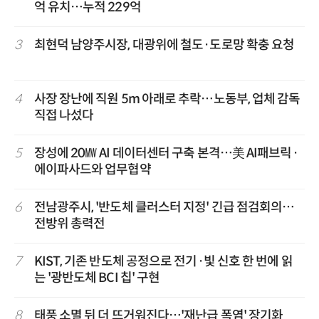
억 유치…누적 229억
3
최현덕 남양주시장, 대광위에 철도·도로망 확충 요청
4
사장 장난에 직원 5m 아래로 추락…노동부, 업체 감독
직접 나섰다
5
장성에 20㎿ AI 데이터센터 구축 본격…美 AI패브릭·
에이파사드와 업무협약
6
전남광주시, '반도체 클러스터 지정' 긴급 점검회의…
전방위 총력전
7
KIST, 기존 반도체 공정으로 전기·빛 신호 한 번에 읽
는 '광반도체 BCI 칩' 구현
8
태풍 소멸 뒤 더 뜨거워진다…'재난급 폭염' 장기화