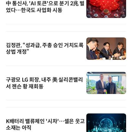
中 통신사, 'AI 토큰'으로 분기 2兆 벌
었다…한국도 사업화 시동
김정관, “성과급, 주총 승인 거치도록
상법 개정”
구광모 LG 회장, 내주 美 실리콘밸리
서 젠슨 황 재회동
K배터리 밸류체인 '시차'…셀은 웃고
소재는 아직