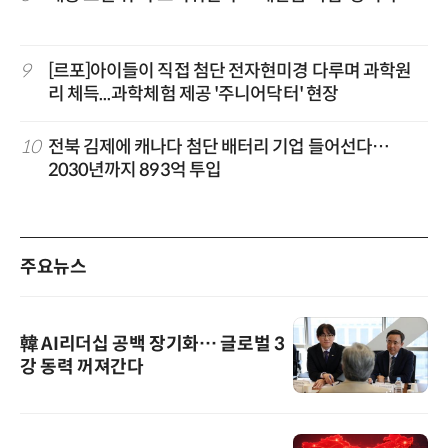
9
[르포]아이들이 직접 첨단 전자현미경 다루며 과학원
리 체득...과학체험 제공 '주니어닥터' 현장
10
전북 김제에 캐나다 첨단 배터리 기업 들어선다…
2030년까지 893억 투입
주요뉴스
韓 AI리더십 공백 장기화… 글로벌 3
강 동력 꺼져간다