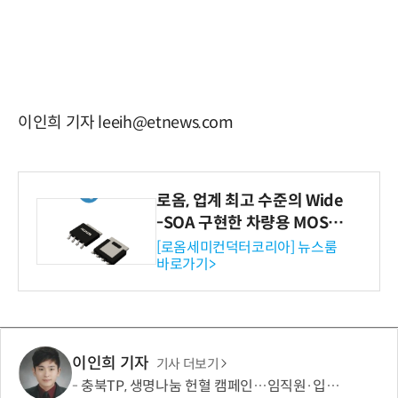
이인희 기자 leeih@etnews.com
로옴, 업계 최고 수준의 Wide
-SOA 구현한 차량용 MOSF
ET 개발
[로옴세미컨덕터코리아] 뉴스룸
바로가기>
이인희 기자
기사 더보기
충북TP, 생명나눔 헌혈 캠페인…임직원·입주기업 동참