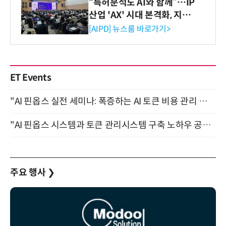
“특허분석도 AI와 함께”…IP
산업 'AX' 시대 본격화, 지식
재산처 1호 AI IP데이터분석
[AIPD] 뉴스룸 바로가기>
사 탄생
ET Events
"AI 핀옵스 실전 세미나: 폭증하는 AI 토큰 비용 관리 전략" 8월 21일 개최
"AI 핀옵스 시스템과 토큰 관리시스템 구축 노하우 공개" 잠실 한국광고문화회관 2층 대회의실 (8/21)
주요 행사
❯