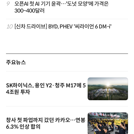
9
오픈AI 첫 AI 기기 윤곽…'도넛 모양'에 가격은
300~400달러
10
[신차 드라이브] BYD, PHEV '씨라이언 6 DM-i'
주요뉴스
SK하이닉스, 용인 Y2·청주 M17에 5
4조원 투자
창사 첫 파업까지 갔던 카카오…연봉
6.3% 인상 합의