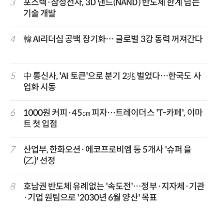
3
포스텍·삼성전자, 3D 낸드(NAND) 반도체 한계 넘는
기술 개발
4
韓 AI리더십 공백 장기화… 글로벌 3강 동력 꺼져간다
5
中 통신사, 'AI 토큰'으로 분기 2兆 벌었다…한국도 사
업화 시동
6
1000원 커피·45㎝ 피자…트레이더스 'T-카페', 이마
트 첫 입점
7
산업부, 한화오션·에코프로비엠 등 5개사 '슈퍼 을
(乙)' 선정
8
호남권 반도체 유례없는 '속도전'…정부·지자체·기관
·기업 원팀으로 '2030년 6월 양산' 목표