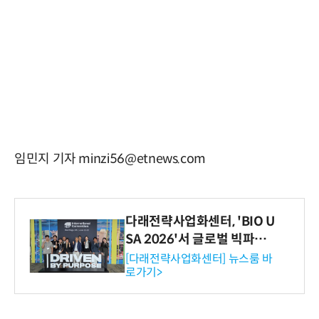
임민지 기자 minzi56@etnews.com
다래전략사업화센터, 'BIO U
SA 2026'서 글로벌 빅파마
와의 비즈니스 미팅 지원…K
[다래전략사업화센터] 뉴스룸 바
로가기>
-바이오 해외 진출 교두보 확
보