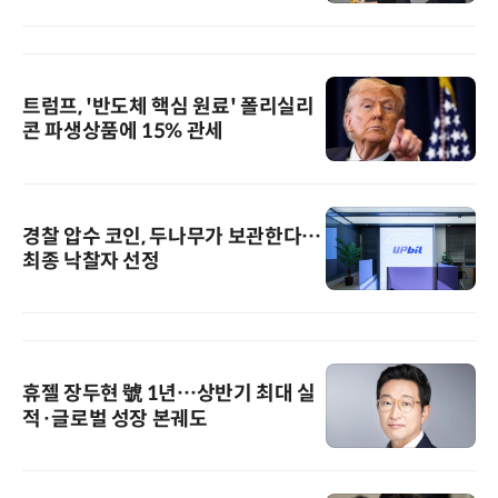
트럼프, '반도체 핵심 원료' 폴리실리
콘 파생상품에 15% 관세
경찰 압수 코인, 두나무가 보관한다…
최종 낙찰자 선정
휴젤 장두현 號 1년…상반기 최대 실
적·글로벌 성장 본궤도