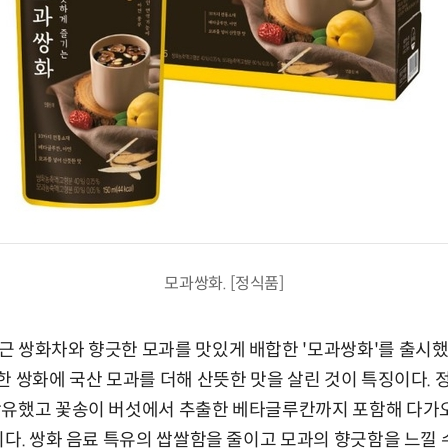
모과쌍화. [정식품]
 쌍화차와 향긋한 모과를 맛있게 배합한 '모과쌍화'를 출시했다. 
한 쌍화에 국산 모과를 더해 산뜻한 맛을 살린 것이 특징이다. 
함유했고 꽃송이 버섯에서 추출한 베타글루칸까지 포함해 다가
이다. 쌍화 음료 특유의 쌉쌀함을 줄이고 모과의 향긋함을 느낄