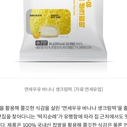
연세우유 바나나 생크림떡. [자료:연세유업]
 활용해 쫄깃한 식감을 살린 '연세우유 바나나 생크림떡'을 
맛집을 찾아다니는 '떡지순례'가 유행함에 따라 집 근처에서도 
다. 제품은 100% 국내산 찹쌀을 활용해 쫄깃한 식감은 물론