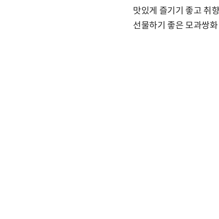
맛있게 즐기기 좋고 취향
선물하기 좋은 모과쌍화