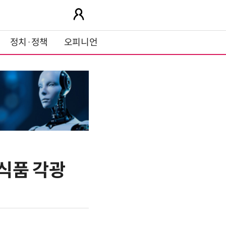
정치·정책
오피니언
식품 각광