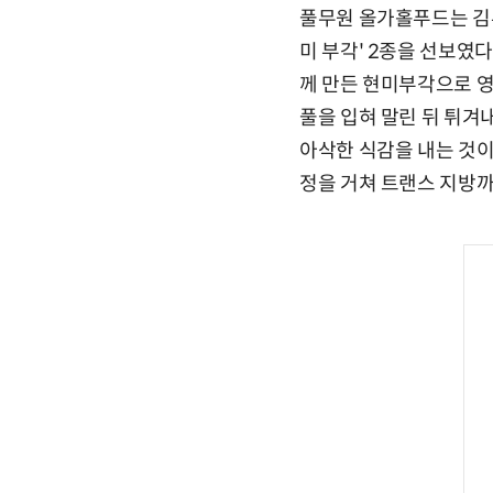
풀무원 올가홀푸드는 김부
미 부각' 2종을 선보였다
께 만든 현미부각으로 영
풀을 입혀 말린 뒤 튀겨
아삭한 식감을 내는 것이 
정을 거쳐 트랜스 지방