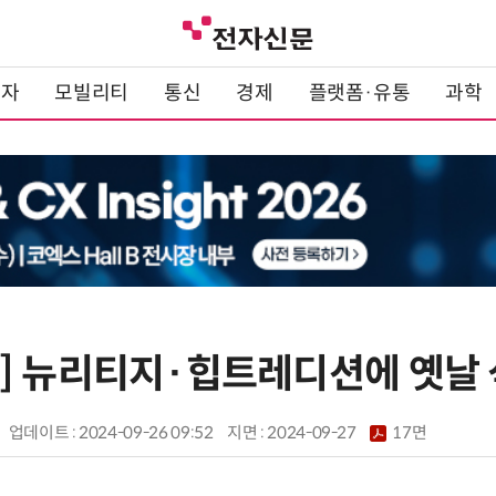
전자
모빌리티
통신
경제
플랫폼·유통
과학
] 뉴리티지·힙트레디션에 옛날 
업데이트 : 2024-09-26 09:52
지면 :
2024-09-27
17면