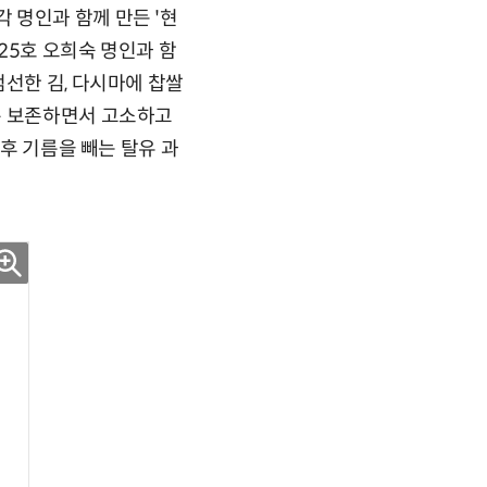
 명인과 함께 만든 '현
제25호 오희숙 명인과 함
엄선한 김, 다시마에 찹쌀
은 보존하면서 고소하고
 후 기름을 빼는 탈유 과