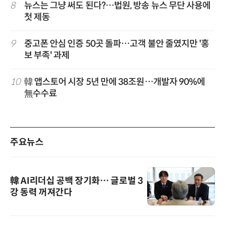
8
뉴스는 그냥 써도 된다?…법원, 방송 뉴스 무단 사용에
첫 제동
9
중고폰 안심 인증 50곳 돌파…고객 불안 줄였지만 '홍
보 부족' 과제
10
韓 앱스토어 시장 5년 만에 38조원…개발자 90%에
無수수료
주요뉴스
韓 AI리더십 공백 장기화… 글로벌 3
강 동력 꺼져간다