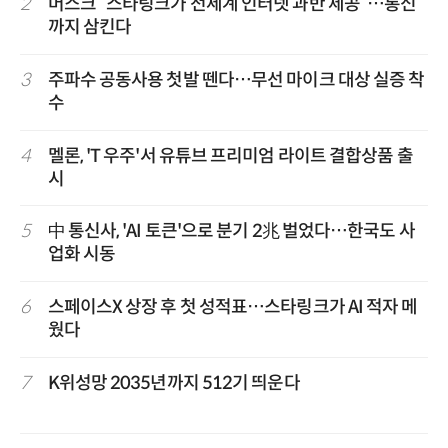
2
머스크 “스타링크가 전세계 인터넷 과반 제공”…통신
까지 삼킨다
3
주파수 공동사용 첫발 뗀다…무선 마이크 대상 실증 착
수
4
멜론, 'T 우주'서 유튜브 프리미엄 라이트 결합상품 출
시
5
中 통신사, 'AI 토큰'으로 분기 2兆 벌었다…한국도 사
업화 시동
6
스페이스X 상장 후 첫 성적표…스타링크가 AI 적자 메
웠다
7
K위성망 2035년까지 512기 띄운다