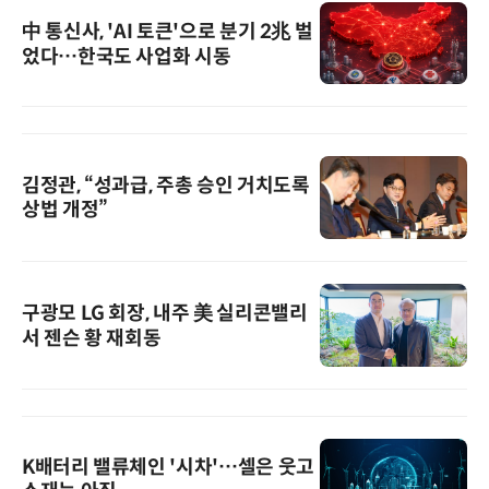
中 통신사, 'AI 토큰'으로 분기 2兆 벌
었다…한국도 사업화 시동
김정관, “성과급, 주총 승인 거치도록
상법 개정”
구광모 LG 회장, 내주 美 실리콘밸리
서 젠슨 황 재회동
K배터리 밸류체인 '시차'…셀은 웃고