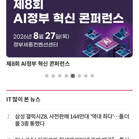
제8회 AI정부 혁신 콘퍼런스
IT 많이 본 뉴스
1
삼성 갤럭시Z8, 사전판매 144만대 '역대 최다'…폴더
블 3종 통했다