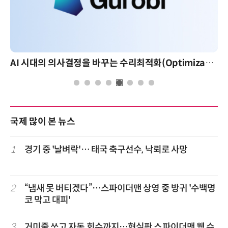
AI 시대의 의사결정을 바꾸는 수리최적화(Optimization): 실제 산업 적용 사례와 활용 전략
국제 많이 본 뉴스
1
경기 중 '날벼락'… 태국 축구선수, 낙뢰로 사망
2
“냄새 못 버티겠다”…스파이더맨 상영 중 방귀 '수백명
코 막고 대피'
3
거미줄 쏘고 자동 회수까지…현실판 스파이더맨 웹 슈