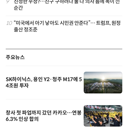
9
진정한 우정?…친구 구하려다 둘 다 의자 틈에 목이 낀
순간
10
“미국에서 아기 낳아도 시민권 안준다”… 트럼프, 원정
출산 정조준
주요뉴스
SK하이닉스, 용인 Y2·청주 M17에 5
4조원 투자
창사 첫 파업까지 갔던 카카오…연봉
6.3% 인상 합의