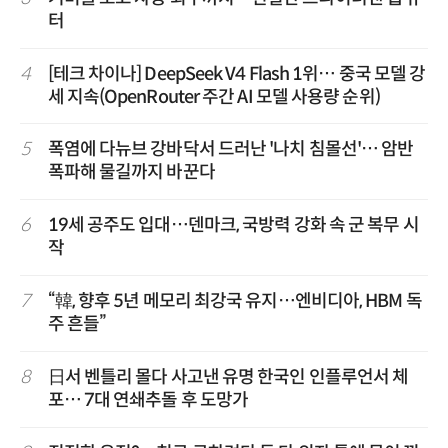
터
4
[테크 차이나] DeepSeek V4 Flash 1위… 중국 모델 강
세 지속(OpenRouter 주간 AI 모델 사용량 순위)
5
폭염에 다뉴브 강바닥서 드러난 '나치 침몰선'… 암반
폭파해 물길까지 바꾼다
6
19세 공주도 입대…덴마크, 국방력 강화 속 군 복무 시
작
7
“韓, 향후 5년 메모리 최강국 유지…엔비디아, HBM 독
주 흔들”
8
日서 벤틀리 몰다 사고낸 유명 한국인 인플루언서 체
포… 7대 연쇄추돌 후 도망가