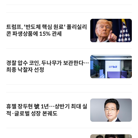
트럼프, '반도체 핵심 원료' 폴리실리
콘 파생상품에 15% 관세
경찰 압수 코인, 두나무가 보관한다…
최종 낙찰자 선정
휴젤 장두현 號 1년…상반기 최대 실
적·글로벌 성장 본궤도