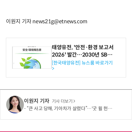
이원지 기자 news21g@etnews.com
태양유전, '안전·환경 보고서
2026' 발간…2030년 SBT
수준 온실가스 감축 추진
[한국태양유전] 뉴스룸 바로가기
>
이원지 기자
기사 더보기
“큰 사고 당해, 기아차가 살렸다”…'굿 윌 헌팅' 여배우, “360도 에어백 굿”