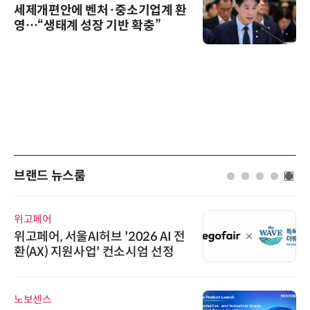
세제개편안에 벤처·중소기업계 환
영…“생태계 성장 기반 확충”
브랜드 뉴스룸
위고페어
위고페어, 서울AI허브 '2026 AI 전
환(AX) 지원사업' 컨소시엄 선정
노보센스