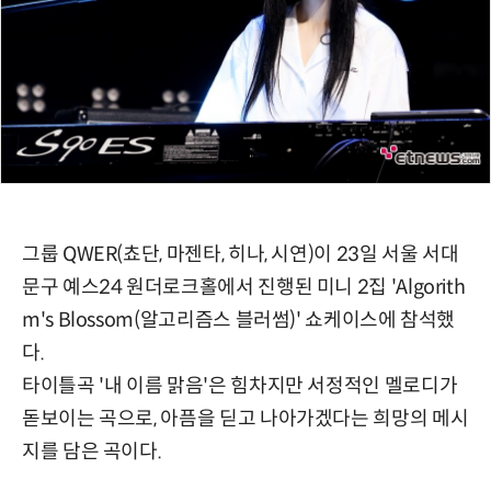
그룹 QWER(쵸단, 마젠타, 히나, 시연)이 23일 서울 서대
문구 예스24 원더로크홀에서 진행된 미니 2집 'Algorith
m's Blossom(알고리즘스 블러썸)' 쇼케이스에 참석했
다.
타이틀곡 '내 이름 맑음'은 힘차지만 서정적인 멜로디가
돋보이는 곡으로, 아픔을 딛고 나아가겠다는 희망의 메시
지를 담은 곡이다.