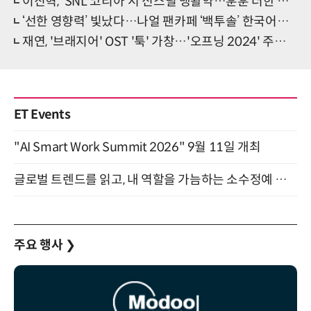
이진혁, 'SNL 코리아'서 신스틸 맹활약…훈훈 더한 젠지감성
‘선한 영향력’ 빛났다…나얼 팬카페 ‘백투솔’ 한국어린이난치병협회 후원
재연, '브래지어' OST '툭' 가창…'오프닝 2024' 주자 합류
ET Events
"AI Smart Work Summit 2026" 9월 11일 개최
글로벌 트렌드를 읽고, 내 역할을 가늠하는 소수정예 실습 워크숍 (8/28)
주요 행사
❯