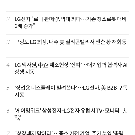
2
LG전자 “로니 판매량, 역대 최다…기존 청소로봇 대비
3배 증가”
3
구광모 LG 회장, 내주 美 실리콘밸리서 젠슨 황 재회동
4
LG 엑사원, 中企 제조현장 '전파'…대기업과 협력사 AI
상생 시동
5
'상업용 디스플레이 빌려쓴다' …LG전자, 美 B2B 구독
시동
6
'게이밍위크' 삼성전자-LG전자 유럽서 TV·모니터 '大
戰'
7
“상장폐지 막아라”…중소 가전 기업, 주가 부양 '총력