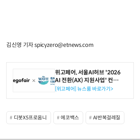
김신영 기자 spicyzero@etnews.com
위고페어, 서울AI허브 '2026
AI 전환(AX) 지원사업' 컨소
시엄 선정
[위고페어] 뉴스룸 바로가기>
디봇X5프로옴니
에코백스
AI반복걸레질