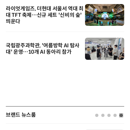
라이엇게임즈, 더현대 서울서 역대 최
대 TFT 축제…신규 세트 '신비의 숲'
띄운다
국립광주과학관, '여름방학 AI 탐사
대' 운영…10개 AI 동아리 참가
브랜드 뉴스룸