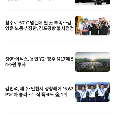
활주로 50℃ 넘는데 쉴 곳 부족…김
영훈 노동부 장관, 김포공항 불시점검
SK하이닉스, 용인 Y2·청주 M17에 5
4조원 투자
김민석, 제주·인천서 정청래에 '5.67
P%'차 승리…누적 득표도 金 1위