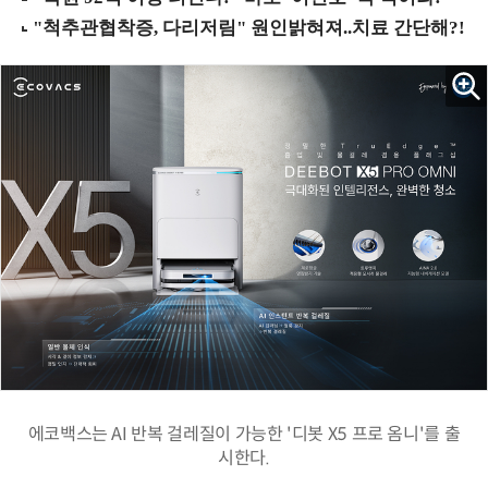
에코백스는 AI 반복 걸레질이 가능한 '디봇 X5 프로 옴니'를 출
시한다.