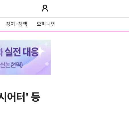
정치·정책
오피니언
퍼시어터' 등