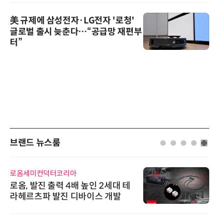
美 규제에 삼성전자·LG전자 '로청'
글로벌 출시 늦춘다…“공급망 재편부
터”
브랜드 뉴스룸
로옴세미컨덕터코리아
로옴, 발진 출력 4배 높인 2세대 테
라헤르츠파 발진 디바이스 개발