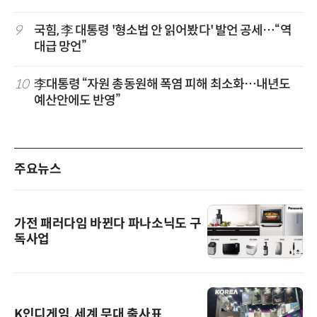
9
국힘, 李 대통령 '형소법 안 읽어봤다' 발언 공세…“역
대급 망언”
10
李대통령 “자원 총동원해 폭염 피해 최소화…내년도
예산안에도 반영”
주요뉴스
가전 패러다임 바뀐다 파나소닉도 구
독사업
K인디게임, 세계 무대 출사표