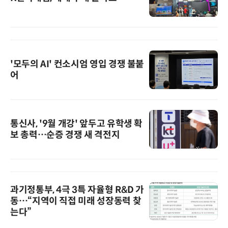
'모두의 AI' 컨소시엄 영입 경쟁 불붙
어
통신사, '9월 개강' 앞두고 유학생 확
보 총력…순증 경쟁 새 격전지
과기정통부, 4극 3특 자율형 R&D 가
동…“지역이 직접 미래 성장동력 찾
는다”