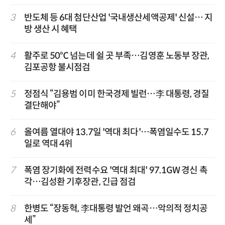
3
반도체 등 6대 첨단산업 '국내생산세액공제' 신설… 지
방 생산 시 혜택
4
활주로 50℃ 넘는데 쉴 곳 부족…김영훈 노동부 장관,
김포공항 불시점검
5
정점식 “김용범 이미 한국경제 빌런…李 대통령, 경질
결단해야”
6
올여름 열대야 13.7일 '역대 최다'…폭염일수도 15.7
일로 역대 4위
7
폭염 장기화에 전력수요 '역대 최대' 97.1GW 경신 촉
각…김성환 기후장관, 긴급 점검
8
한병도 “장동혁, 李대통령 발언 왜곡…악의적 정치공
세”