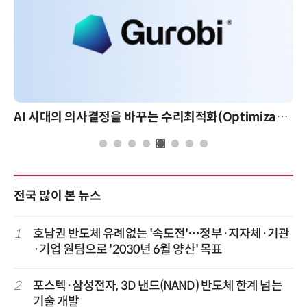
AI 핀옵스 실전 세미나: 폭증하는 AI 토큰 비용 관리 전략
전국 많이 본 뉴스
1
호남권 반도체 유례없는 '속도전'…정부·지자체·기관
·기업 원팀으로 '2030년 6월 양산' 목표
2
포스텍·삼성전자, 3D 낸드(NAND) 반도체 한계 넘는
기술 개발