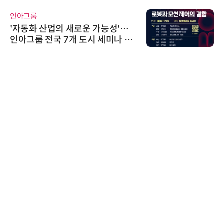
비쉐이
비쉐이, 모든 주요 리모컨 코드 지
원하는 TSOP15300 시리즈 IR 수
신기 출시
노보센스
노보센스, PWM 고주파 과도 간섭
난제 극복…차량용 전류 감지 증폭
기