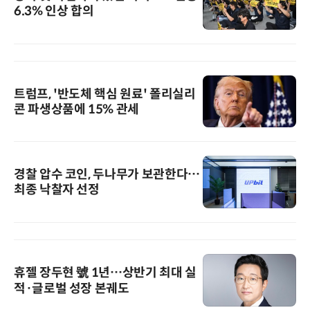
6.3% 인상 합의
트럼프, '반도체 핵심 원료' 폴리실리
콘 파생상품에 15% 관세
경찰 압수 코인, 두나무가 보관한다…
최종 낙찰자 선정
휴젤 장두현 號 1년…상반기 최대 실
적·글로벌 성장 본궤도