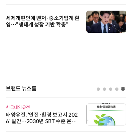
세제개편안에 벤처·중소기업계 환
영…“생태계 성장 기반 확충”
브랜드 뉴스룸
로옴세미컨덕터코리아
로옴, 발진 출력 4배 높인 2세대 테
라헤르츠파 발진 디바이스 개발