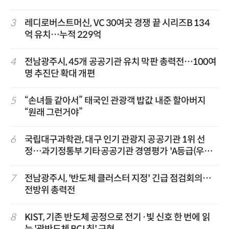
3
레디로버스트머신, VC 30여곳 경쟁 끝 시리즈B 134
억 유치…누적 229억
4
전남광주시, 45개 공공기관 유치 막판 총력전…100여
명 추진단 확대 개편
5
“손녀들 같아서” 태국인 관광객 밥값 내준 할아버지
“원래 그런거야”
6
국립대구과학관, 대구 인기 관광지 공공기관 1위 선
정…과기정통부 기타공공기관 경영평가 'A등급(우수)'
겹경사
7
전남광주시, '반도체 클러스터 지정' 긴급 점검회의…
전방위 총력전
8
KIST, 기존 반도체 공정으로 전기·빛 신호 한 번에 읽
는 '광반도체 BCI 칩' 구현