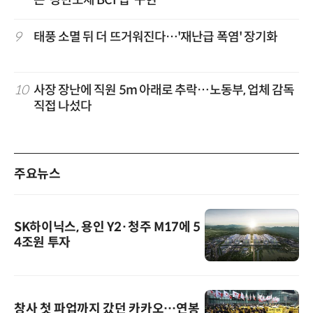
9
태풍 소멸 뒤 더 뜨거워진다…'재난급 폭염' 장기화
10
사장 장난에 직원 5m 아래로 추락…노동부, 업체 감독
직접 나섰다
주요뉴스
SK하이닉스, 용인 Y2·청주 M17에 5
4조원 투자
창사 첫 파업까지 갔던 카카오…연봉