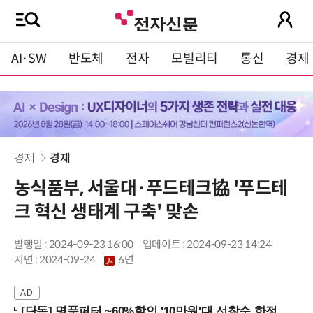
AI·SW
반도체
전자
모빌리티
통신
경제
경제
경제
농식품부, 서울대·푸드테크協 '푸드테
크 혁신 생태계 구축' 맞손
발행일 : 2024-09-23 16:00
업데이트 : 2024-09-23 14:24
지면 :
2024-09-24
6면
[단독] 명품퍼터 ~60%할인 '10만원'대 선착순 한정판매!