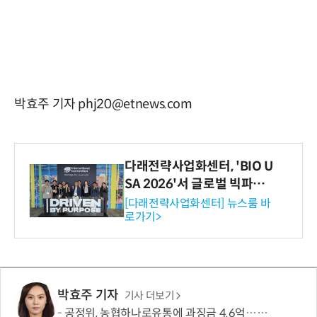
박효주 기자 phj20@etnews.com
다래전략사업화센터, 'BIO U
SA 2026'서 글로벌 빅파마
와의 비즈니스 미팅 지원…K
[다래전략사업화센터] 뉴스룸 바
로가기>
-바이오 해외 진출 교두보 확
보
박효주 기자
기사 더보기
공정위, 농협하나로유통에 과징금 4.6억…계약서 늑장 교부·장려금 부당 수취