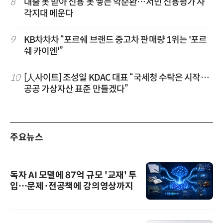
8
대출 못 받아 신용 못 쌓는 악순환…서민 신용평가 사
각지대 메운다
9
KB차차차 “포르쉐 브랜드 중고차 판매량 1위는 '포르
쉐 카이엔'”
10
[人사이트] 조성일 KDAC 대표 “국세청 수탁은 시작…
공공 가상자산 표준 만들겠다”
주요뉴스
독자 AI 모델에 87억 규모 '교재' 투
입…문제·전공책에 강의영상까지