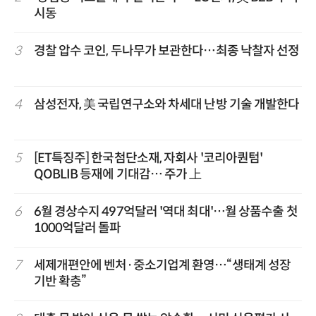
시동
3
경찰 압수 코인, 두나무가 보관한다…최종 낙찰자 선정
4
삼성전자, 美 국립연구소와 차세대 난방 기술 개발한다
5
[ET특징주] 한국첨단소재, 자회사 '코리아퀀텀'
QOBLIB 등재에 기대감… 주가 上
6
6월 경상수지 497억달러 '역대 최대'…월 상품수출 첫
1000억달러 돌파
7
세제개편안에 벤처·중소기업계 환영…“생태계 성장
기반 확충”