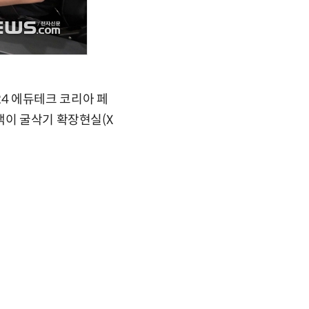
4 에듀테크 코리아 페
객이 굴삭기 확장현실(X