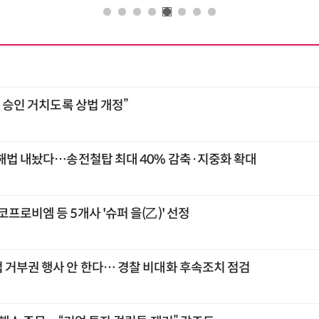
총 승인 거치도록 상법 개정”
 해법 내놨다…송전철탑 최대 40% 감축·지중화 확대
프로비엠 등 5개사 '슈퍼 을(乙)' 선정
 거부권 행사 안 한다… 경찰 비대화 후속조치 점검