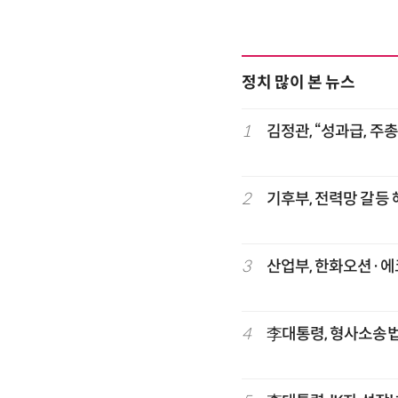
정치 많이 본 뉴스
1
김정관, “성과급, 주
2
기후부, 전력망 갈등
3
산업부, 한화오션·에코
4
李대통령, 형사소송법