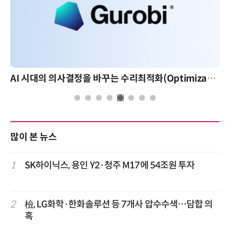
AI 시대의 의사결정을 바꾸는 수리최적화(Optimization): 실제 산업 적용 사례와 활용 전략
많이 본 뉴스
1
SK하이닉스, 용인 Y2·청주 M17에 54조원 투자
2
檢, LG화학·한화솔루션 등 7개사 압수수색…담합 의
혹