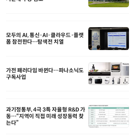
모두의 AI, 통신·AI·클라우드·플랫
폼 참전한다…탐색전 치열
가전 패러다임 바뀐다…파나소닉도
구독사업
과기정통부, 4극 3특 자율형 R&D 가
동…“지역이 직접 미래 성장동력 찾
는다”