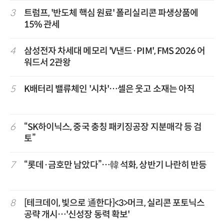
3
트럼프, '반도체 핵심 원료' 폴리실리콘 파생상품에
15% 관세
4
삼성전자 차세대 메모리 'V낸드·PIM', FMS 2026 어
워드서 2관왕
5
K배터리 밸류체인 '시차'…셀은 웃고 소재는 아직
6
“SK하이닉스, 중국 충칭 패키징공장 지분매각 등 검
토”
7
“롯데·금호만 남았다”…韓 석화, 상반기 나란히 반등
8
[테크데이, 빛으로 通한다]<3>머크, 실리콘 포토닉스
공략 개시…'신성장 동력 확보'