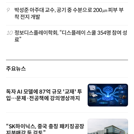
9
박성준 아주대 교수, 공기 중 수분으로 200㎛ 피부 부
착 전지 개발
10
정보디스플레이학회, “디스플레이 스쿨 354명 참여 성
료”
주요뉴스
독자 AI 모델에 87억 규모 '교재' 투
입…문제·전공책에 강의영상까지
“SK하이닉스, 중국 충칭 패키징공장
지분매각 등 검토”