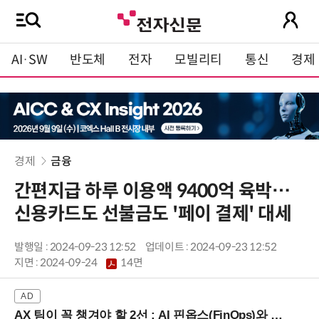
AI·SW
반도체
전자
모빌리티
통신
경제
경제
금융
간편지급 하루 이용액 9400억 육박…
신용카드도 선불금도 '페이 결제' 대세
발행일 : 2024-09-23 12:52
업데이트 : 2024-09-23 12:52
지면 :
2024-09-24
14면
AX 팀이 꼭 챙겨야 할 2선 : AI 핀옵스(FinOps)와 토큰 거버넌스 (8/21 잠실역)