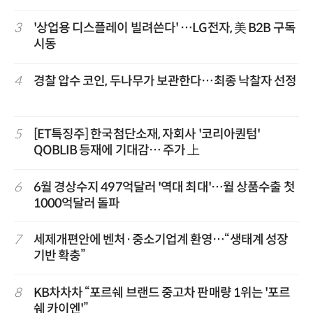
3
'상업용 디스플레이 빌려쓴다' …LG전자, 美 B2B 구독
시동
4
경찰 압수 코인, 두나무가 보관한다…최종 낙찰자 선정
5
[ET특징주] 한국첨단소재, 자회사 '코리아퀀텀'
QOBLIB 등재에 기대감… 주가 上
6
6월 경상수지 497억달러 '역대 최대'…월 상품수출 첫
1000억달러 돌파
7
세제개편안에 벤처·중소기업계 환영…“생태계 성장
기반 확충”
8
KB차차차 “포르쉐 브랜드 중고차 판매량 1위는 '포르
쉐 카이엔'”