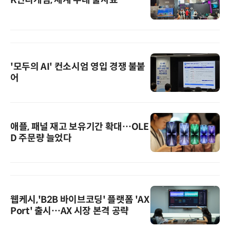
'모두의 AI' 컨소시엄 영입 경쟁 불붙
어
애플, 패널 재고 보유기간 확대…OLE
D 주문량 늘었다
웹케시,'B2B 바이브코딩' 플랫폼 'AX
Port' 출시…AX 시장 본격 공략