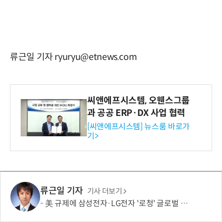
류근일 기자 ryuryu@etnews.com
씨앤에프시스템, 오웬스그룹
과 공공 ERP·DX 사업 협력
[씨앤에프시스템] 뉴스룸 바로가
기>
류근일 기자
기사 더보기
美 규제에 삼성전자·LG전자 '로청' 글로벌 출시 늦춘다…“공급망 재편부터”