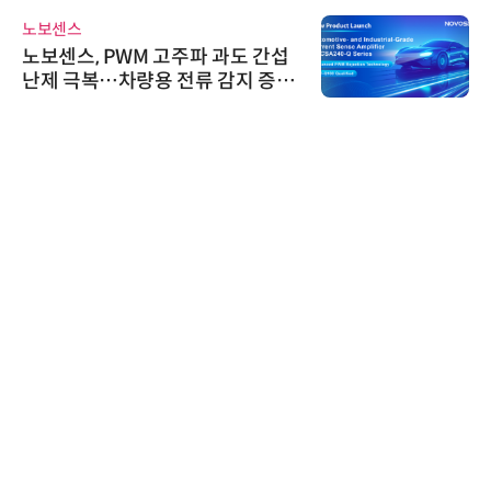
노보센스
노보센스, PWM 고주파 과도 간섭
난제 극복…차량용 전류 감지 증폭
기