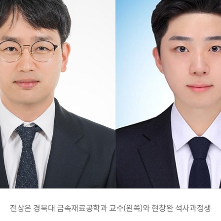
전상은 경북대 금속재료공학과 교수(왼쪽)와 현창완 석사과정생