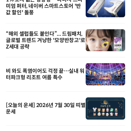
미엄 퍼터, 네이버 스마트스토어 '반
값 할인' 돌풍
“해외 셀럽들도 붙인다”... 드림패치,
글로벌 트렌드 겨냥한 '모양반창고'로
Z세대 공략
비 와도 폭염이어도 걱정 끝…실내 워
터파크형 리조트 여름 특수
[오늘의 운세] 2026년 7월 30일 띠별
운세