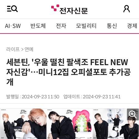
AI·SW
반도체
전자
모빌리티
통신
경제
라이프 > 연예
세븐틴, '우울 떨친 팔색조 FEEL NEW
자신감'…미니12집 오피셜포토 추가공
개
발행일 : 2024-09-23 11:50
업데이트 : 2024-09-23 11:41