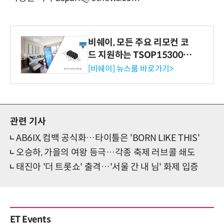
비쉐이, 모든 주요 리모컨 코
드 지원하는 TSOP15300 시
리즈 IR 수신기 출시
[비쉐이] 뉴스룸 바로가기>
관련 기사
AB6IX, 컴백 공식화…타이틀은 'BORN LIKE THIS'
오승하, 가을의 여왕 등극…각종 축제 러브콜 쇄도
태진아 '더 트롯쇼' 출격…'서울 간 내 님' 화제 입증
ET Events