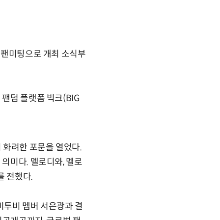
독 팬미팅으로 개최 소식부
팬덤 플랫폼 빅크(BIG
''의 화려한 포문을 열었다.
 의미다. 멜로디와, 멜로
를 전했다.
', 비투비 멤버 서은광과 결