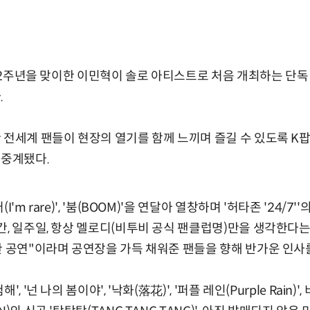
뷔 12주년을 맞이한 이민혁이 솔로 아티스트로 처음 개최하는 단
.
 전세계 팬들이 현장의 열기를 함께 느끼며 즐길 수 있도록 K팝 
생중계됐다.
'm rare)', '붐(BOOM)'을 연달아 열창하며 '허타존 '24/7
간, 일주일, 항상 멜로디(비투비 공식 팬클럽명)만을 생각한다는
한 공연"이라며 공연장을 가득 채워준 팬들을 향해 반가운 인사
, '넌 나의 봄이야', '낙화(落花)', '퍼플 레인(Purple Rain)