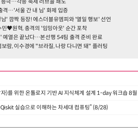
왕 등극…각종 축제 러브콜 쇄도
출격…'서울 간 내 님' 화제 입증
정남' 깜짝 등장! 에스더블유엠피와 '열일 행보' 선언
수민♥원혁, 충격의 '임밍아웃' 순간 포착
' 예열은 끝났다…본선행 54팀 출격 준비 완료
엄보람, 이수경에 "브라질, 나랑 다니면 돼" 플러팅
)를 위한 온톨로지 기반 AI 지식체계 설계 1-day 워크숍 8월
skit 실습으로 이해하는 차세대 컴퓨팅” (8/28)