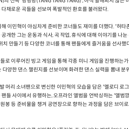
)의 신곡 '탕탕탕(TANG TANG TANG)', 아직 발매되지 않
 다채로운 곡들을 선보여 폭발적인 환호를 불러왔다.
해 이민혁이 야심차게 준비한 코너들도 재미를 더했다. '허타존 '
공개한 그는 운동과 식사, 곡 작업, 휴식에 대해 이야기를 나눈
샌드위치 만들기 등 다양한 코너를 통해 팬들에게 즐거움을 선사했다
들로 이루어진 빙고 게임을 통해 각종 미니 게임을 진행하는가
는 다양한 댄스 챌린지를 선보이며 화려한 댄스 실력을 뽐내 분
단발 머리 소녀팬으로 변신한 이민혁의 모습을 담은 '멜로디 로그
팬들 사이에서 유행하는, 오프라인 앨범을 언박싱하는 '앨범깡'과 
응원봉 등 준비물을 챙겨 공연장으로 향하는 과정을 담은 브이로