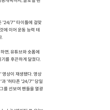
은 미공개곡까지, 글로벌 팬
24/7'' 타이틀에 걸맞
 것에 이어 운동 능력 테
.
 하면, 유튜브와 숏폼에
위기를 후끈하게 달궜다.
' 영상이 재생됐다. 영상
'허타존 '24/7'' 당일
그를 선보여 팬들을 열광