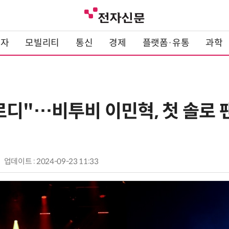
전자
모빌리티
통신
경제
플랫폼·유통
과학
로디"…비투비 이민혁, 첫 솔로 
업데이트 : 2024-09-23 11:33