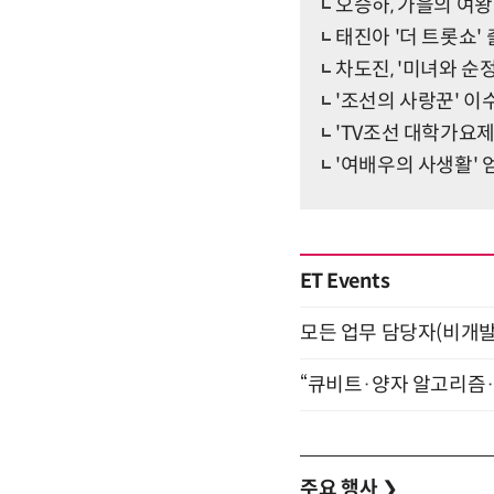
오승하, 가을의 여
태진아 '더 트롯쇼' 
차도진, '미녀와 순
'조선의 사랑꾼' 이
'TV조선 대학가요제
'여배우의 사생활' 
ET Events
모든 업무 담당자(비개발자
“큐비트·양자 알고리즘·Qi
주요 행사
❯