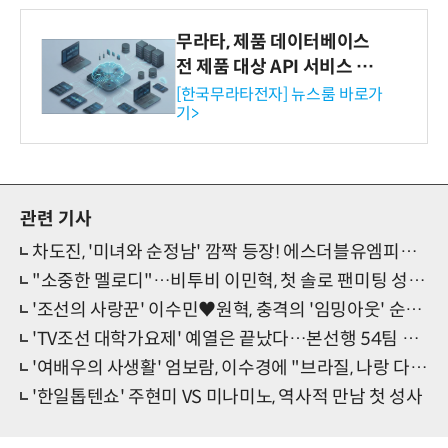
무라타, 제품 데이터베이스
전 제품 대상 API 서비스 제
공…73개 제품 카테고리로
[한국무라타전자] 뉴스룸 바로가
기>
확대
관련 기사
차도진, '미녀와 순정남' 깜짝 등장! 에스더블유엠피와 '열일 행보' 선언
"소중한 멜로디"…비투비 이민혁, 첫 솔로 팬미팅 성공적 마무리
'조선의 사랑꾼' 이수민♥원혁, 충격의 '임밍아웃' 순간 포착
'TV조선 대학가요제' 예열은 끝났다…본선행 54팀 출격 준비 완료
'여배우의 사생활' 엄보람, 이수경에 "브라질, 나랑 다니면 돼" 플러팅
'한일톱텐쇼' 주현미 VS 미나미노, 역사적 만남 첫 성사