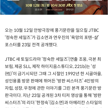
오는 10월 12일 안방극장에 풍기문란을 일으킬 JTBC
‘정숙한 세일즈’가 김소연과 연우진의 ‘욕망의 포텐-샬’
포스터를 23일 전격 공개했다.
JTBC 새 토일드라마 ‘정숙한 세일즈’(연출 조웅, 극본 최
보림, 제공 SLL, 제작 하이지음스튜디오, 221b)는 ‘성
(性)’이 금기시되던 그때 그 시절인 1992년 한 시골마을,
성인용품 방문 판매에 뛰어든 ‘방판 씨스터즈’ 4인방의
자립, 성장, 우정에 관한 이야기를 그린 본격 풍기문란 방
판극이다. 지난 23일 공개된 3차 티저 영상을 통해 ‘방판
씨스터즈’의 리더 ‘한정숙’(김소연)과 아메리칸 스타일의