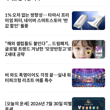
1% 오차 없는 방향성… 타마시 프리
미엄 퍼터, 네이버 스마트스토어 '반
값 할인' 돌풍
“해외 셀럽들도 붙인다”... 드림패치,
글로벌 트렌드 겨냥한 '모양반창고'로
Z세대 공략
비 와도 폭염이어도 걱정 끝…실내 워
터파크형 리조트 여름 특수
[오늘의 운세] 2026년 7월 30일 띠별
운세