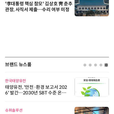
'李대통령 핵심 참모' 김상호 靑 춘추
관장, 사직서 제출…수리 여부 미정
브랜드 뉴스룸
한국태양유전
태양유전, '안전·환경 보고서 202
6' 발간…2030년 SBT 수준 온실
가스 감축 추진
슈퍼솔루션