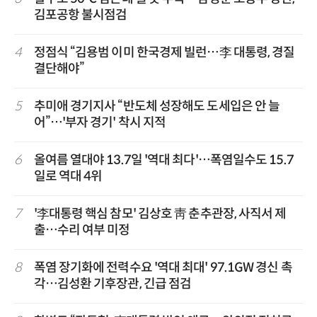
김포공항 불시점검
4
정점식 “김용범 이미 한국경제 빌런…李 대통령, 경질
결단해야”
5
추미애 경기지사 “반도체 성장해도 도세입은 안 늘
어”…'부자 경기' 착시 지적
6
올여름 열대야 13.7일 '역대 최다'…폭염일수도 15.7
일로 역대 4위
7
'李대통령 핵심 참모' 김상호 靑 춘추관장, 사직서 제
출…수리 여부 미정
8
폭염 장기화에 전력수요 '역대 최대' 97.1GW 경신 촉
각…김성환 기후장관, 긴급 점검