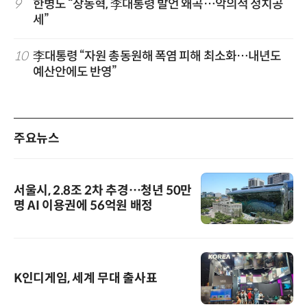
9
한병도 “장동혁, 李대통령 발언 왜곡…악의적 정치공
세”
10
李대통령 “자원 총동원해 폭염 피해 최소화…내년도
예산안에도 반영”
주요뉴스
서울시, 2.8조 2차 추경…청년 50만
명 AI 이용권에 56억원 배정
K인디게임, 세계 무대 출사표