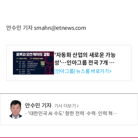
안수민 기자 smahn@etnews.com
'자동화 산업의 새로운 가능
성'…인아그룹 전국 7개 도
시 세미나 페어 개최
[인아그룹] 뉴스룸 바로가기>
안수민 기자
기사 더보기
'대한민국 AI 수도' 향한 전력·수력·인력 혁신 시동…'충남 3력 혁신 TF 회의 첫 개최