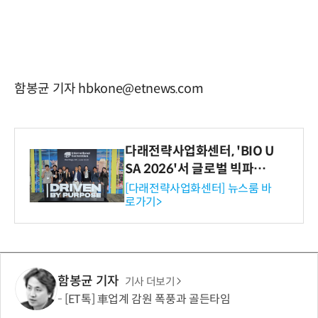
함봉균 기자 hbkone@etnews.com
다래전략사업화센터, 'BIO U
SA 2026'서 글로벌 빅파마
와의 비즈니스 미팅 지원…K
[다래전략사업화센터] 뉴스룸 바
로가기>
-바이오 해외 진출 교두보 확
보
함봉균 기자
기사 더보기
[ET톡] 車업계 감원 폭풍과 골든타임