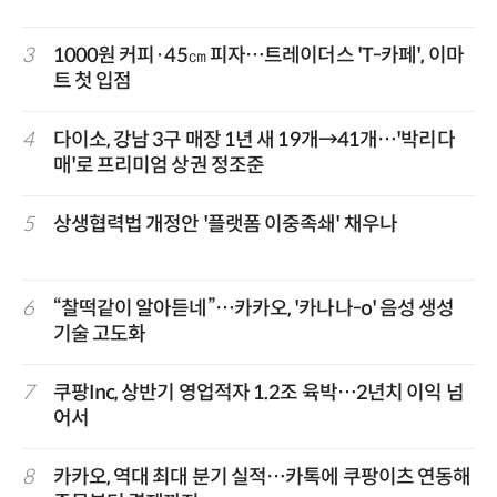
3
1000원 커피·45㎝ 피자…트레이더스 'T-카페', 이마
트 첫 입점
4
다이소, 강남 3구 매장 1년 새 19개→41개…'박리다
매'로 프리미엄 상권 정조준
5
상생협력법 개정안 '플랫폼 이중족쇄' 채우나
6
“찰떡같이 알아듣네”…카카오, '카나나-o' 음성 생성
기술 고도화
7
쿠팡Inc, 상반기 영업적자 1.2조 육박…2년치 이익 넘
어서
8
카카오, 역대 최대 분기 실적…카톡에 쿠팡이츠 연동해