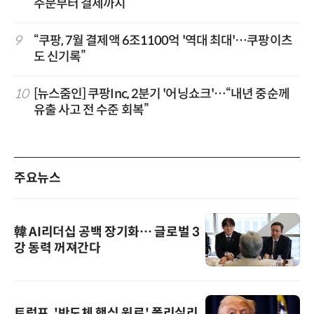
주문부터 결제까지
9
“쿠팡, 7월 결제액 6조1100억 '역대 최대'…쿠팡이츠
도 신기록”
10
[뉴스줌인] 쿠팡Inc, 2분기 '어닝쇼크'…“내년 중순께
유출 사고 전 수준 회복”
주요뉴스
韓 AI리더십 공백 장기화… 글로벌 3
강 동력 꺼져간다
트럼프, '반도체 핵심 원료' 폴리실리