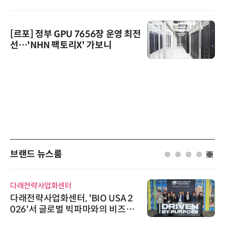
[르포] 정부 GPU 7656장 운영 최전
선…'NHN 팩토리X' 가보니
브랜드 뉴스룸
다래전략사업화센터
다래전략사업화센터, 'BIO USA 2
026'서 글로벌 빅파마와의 비즈니
스 미팅 지원…K-바이오 해외 진출