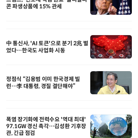
콘 파생상품에 15% 관세
中 통신사, 'AI 토큰'으로 분기 2兆 벌
었다…한국도 사업화 시동
정점식 “김용범 이미 한국경제 빌
런…李 대통령, 경질 결단해야”
폭염 장기화에 전력수요 '역대 최대'
97.1GW 경신 촉각…김성환 기후장
관, 긴급 점검