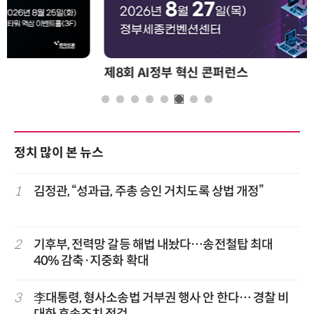
제8회 AI정부 혁신 콘퍼런스
정치 많이 본 뉴스
1
김정관, “성과급, 주총 승인 거치도록 상법 개정”
2
기후부, 전력망 갈등 해법 내놨다…송전철탑 최대
40% 감축·지중화 확대
3
李대통령, 형사소송법 거부권 행사 안 한다… 경찰 비