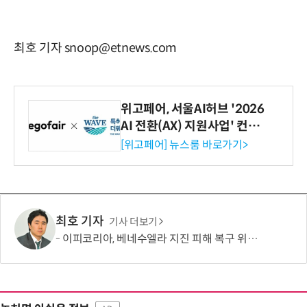
최호 기자 snoop@etnews.com
위고페어, 서울AI허브 '2026
AI 전환(AX) 지원사업' 컨소
시엄 선정
[위고페어] 뉴스룸 바로가기>
최호 기자
기사 더보기
이피코리아, 베네수엘라 지진 피해 복구 위해 바보의나눔에 1억원 기부