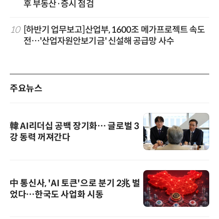
후 부동산·증시 점검
10
[하반기 업무보고]산업부, 1600조 메가프로젝트 속도
전…'산업자원안보기금' 신설해 공급망 사수
주요뉴스
韓 AI리더십 공백 장기화… 글로벌 3
강 동력 꺼져간다
中 통신사, 'AI 토큰'으로 분기 2兆 벌
었다…한국도 사업화 시동