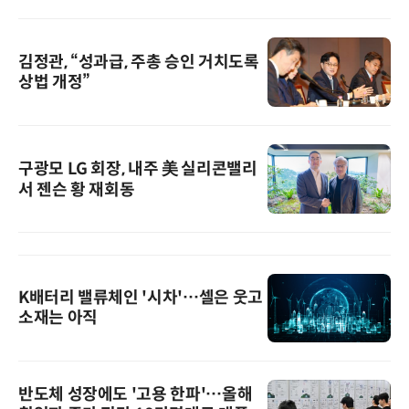
김정관, “성과급, 주총 승인 거치도록
상법 개정”
구광모 LG 회장, 내주 美 실리콘밸리
서 젠슨 황 재회동
K배터리 밸류체인 '시차'…셀은 웃고
소재는 아직
반도체 성장에도 '고용 한파'…올해