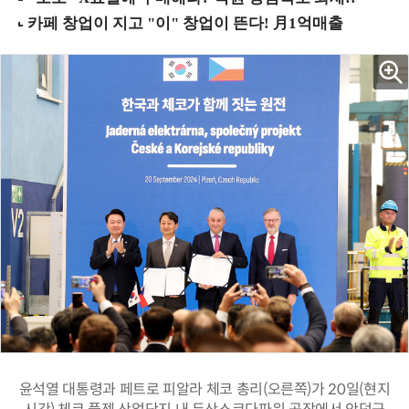
윤석열 대통령과 페트로 피알라 체코 총리(오른쪽)가 20일(현지